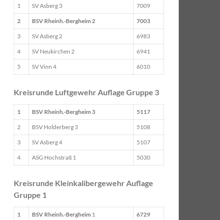
1
SV Asberg 3
7009
2
BSV Rheinh.-Bergheim 2
7003
3
SV Asberg 2
6983
4
SV Neukirchen 2
6941
5
SV Vinn 4
6010
Kreisrunde Luftgewehr Auflage Gruppe 3
1
BSV Rheinh.-Bergheim 3
5117
2
BSV Holderberg 3
5108
3
SV Asberg 4
5107
4
ASG Hochstraß 1
5030
Kreisrunde Kleinkalibergewehr Auflage
Gruppe 1
1
BSV Rheinh.-Bergheim
1
6729