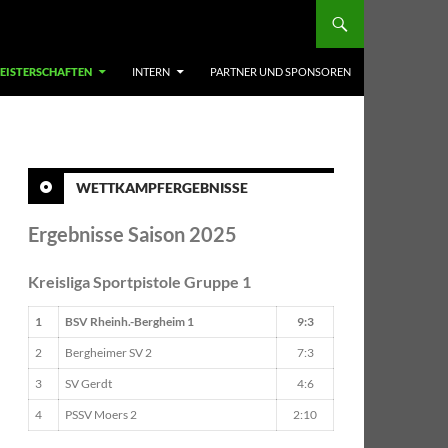
EISTERSCHAFTEN
INTERN
PARTNER UND SPONSOREN
WETTKAMPFERGEBNISSE
Ergebnisse Saison 2025
Kreisliga Sportpistole Gruppe 1
1
BSV Rheinh.-Bergheim 1
9:3
2
Bergheimer SV 2
7:3
3
SV Gerdt
4:6
4
PSSV Moers 2
2:10