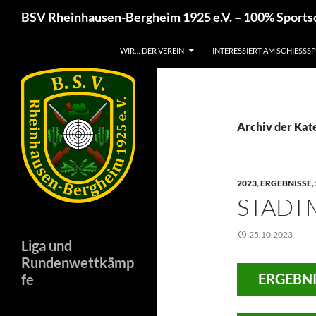
Zum
Suchen
BSV Rheinhausen-Bergheim 1925 e.V. – 100% Sport
Inhalt
springen
WIR… DER VEREIN
INTERESSIERT AM SCHIESSSP
Archiv der Kat
2023
,
ERGEBNISSE
,
STADT
25.10.2023
Liga und
Rundenwettkämp
ERGEBNI
fe