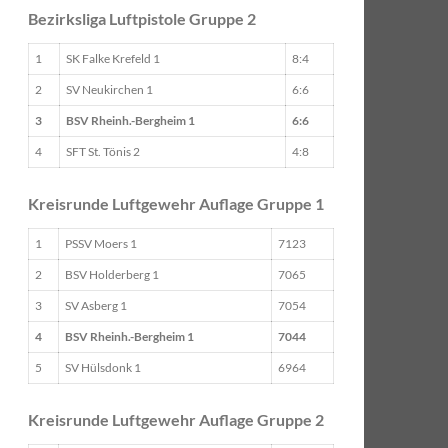
Bezirksliga Luftpistole Gruppe 2
1
SK Falke Krefeld 1
8:4
2
SV Neukirchen 1
6:6
3
BSV Rheinh.-Bergheim 1
6:6
4
SFT St. Tönis 2
4:8
Kreisrunde Luftgewehr Auflage Gruppe 1
1
PSSV Moers 1
7123
2
BSV Holderberg 1
7065
3
SV Asberg 1
7054
4
BSV Rheinh.-Bergheim 1
7044
5
SV Hülsdonk 1
6964
Kreisrunde Luftgewehr Auflage Gruppe 2