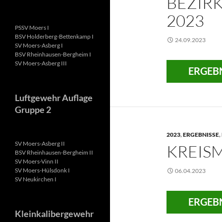
BEZIR
2023
PSSV Moers I
BSV Holderberg-Bettenkamp I
24.09.2023
SV Moers-Asberg I
BSV Rheinhausen-Bergheim I
SV Moers-Asberg III
ERGEBN
Luftgewehr Auflage
Gruppe 2
2023
,
ERGEBNISSE
,
SV Moers-Asberg II
KREIS
BSV Rheinhausen-Bergheim II
SV Moers-Vinn II
SV Moers-Hülsdonk I
06.04.2023
SV Neukirchen I
ERGEBN
Kleinkalibergewehr