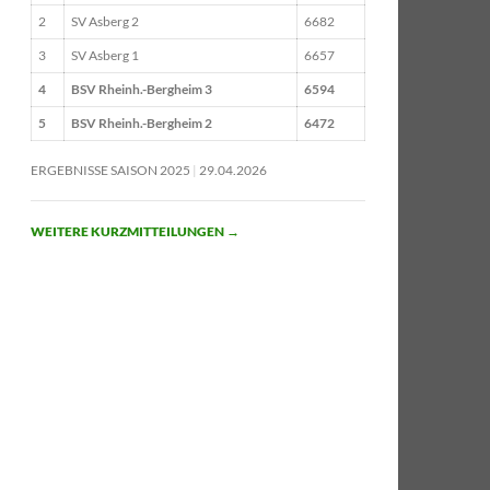
2
SV Asberg 2
6682
3
SV Asberg 1
6657
4
BSV Rheinh.-Bergheim 3
6594
5
BSV Rheinh.-Bergheim 2
6472
ERGEBNISSE SAISON 2025
29.04.2026
WEITERE KURZMITTEILUNGEN
→