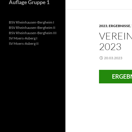
Auflage Gruppe 1
BSV Rheinhausen-Bergheim I
2023
,
ERGEBNISSE
,
BSV Rheinhausen-Bergheim II
VEREI
BSV Rheinhausen-Bergheim III
SV Moers-Asberg I
2023
SV Moers-Asberg II
20.03.2023
ERGEBN