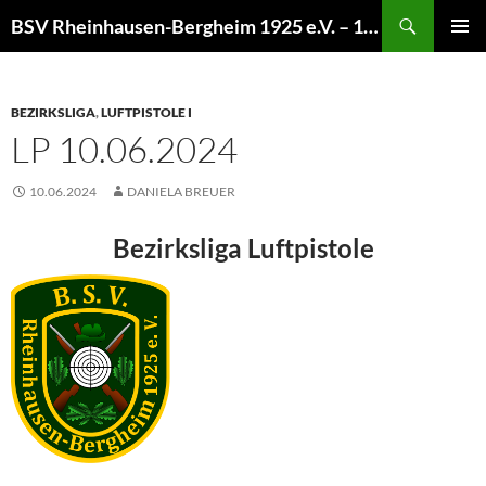
Zum
Suchen
BSV Rheinhausen-Bergheim 1925 e.V. – 100% Sportschießen
Inhalt
PRIMÄR
springen
MENÜ
BEZIRKSLIGA
,
LUFTPISTOLE I
LP 10.06.2024
10.06.2024
DANIELA BREUER
Bezirksliga Luftpistole