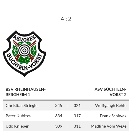
4 : 2
BSV RHEINHAUSEN-
ASV SÜCHTELN-
BERGHEIM 1
VORST 2
Christian Striegler
345
:
321
Wolfgangh Behle
Peter Kubitza
334
:
317
Frank Schiwek
Udo Knieper
309
:
311
Madline Vom Wege