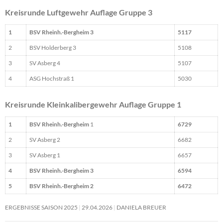
Kreisrunde Luftgewehr Auflage Gruppe 3
1
BSV Rheinh.-Bergheim 3
5117
2
BSV Holderberg 3
5108
3
SV Asberg 4
5107
4
ASG Hochstraß 1
5030
Kreisrunde Kleinkalibergewehr Auflage Gruppe 1
1
BSV Rheinh.-Bergheim
1
6729
2
SV Asberg 2
6682
3
SV Asberg 1
6657
4
BSV Rheinh.-Bergheim 3
6594
5
BSV Rheinh.-Bergheim 2
6472
ERGEBNISSE SAISON 2025
29.04.2026
DANIELA BREUER