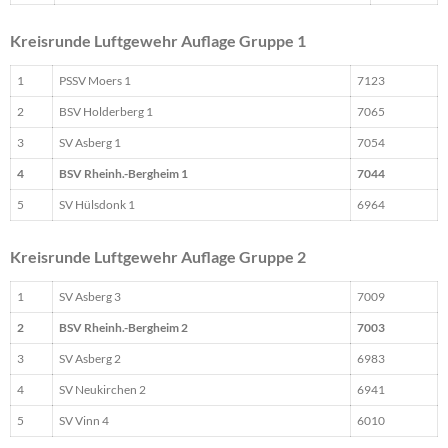
Kreisrunde Luftgewehr Auflage Gruppe 1
1
PSSV Moers 1
7123
2
BSV Holderberg 1
7065
3
SV Asberg 1
7054
4
BSV Rheinh.-Bergheim 1
7044
5
SV Hülsdonk 1
6964
Kreisrunde Luftgewehr Auflage Gruppe 2
1
SV Asberg 3
7009
2
BSV Rheinh.-Bergheim 2
7003
3
SV Asberg 2
6983
4
SV Neukirchen 2
6941
5
SV Vinn 4
6010