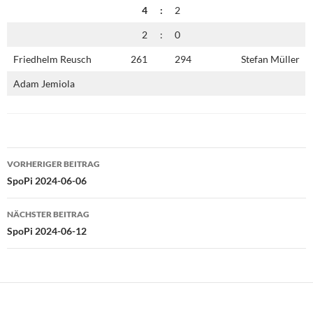
4
:
2
2
:
0
Friedhelm Reusch
261
294
Stefan Müller
Adam Jemiola
Beitragsnavigation
VORHERIGER BEITRAG
SpoPi 2024-06-06
NÄCHSTER BEITRAG
SpoPi 2024-06-12