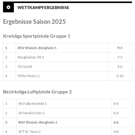
WETTKAMPFERGEBNISSE
Ergebnisse Saison 2025
Kreisliga Sportpistole Gruppe 1
1
BSV Rheinh.-Bergheim 1
9:3
2
Bergheimer SV 2
7:3
3
SV Gerdt
4:6
4
PSSV Moers 2
2:10
Bezirksliga Luftpistole Gruppe 2
1
SK Falke Krefeld 1
8:4
2
SV Neukirchen 1
6:6
3
BSV Rheinh.-Bergheim 1
6:6
4
SFT St. Tönis 2
4:8