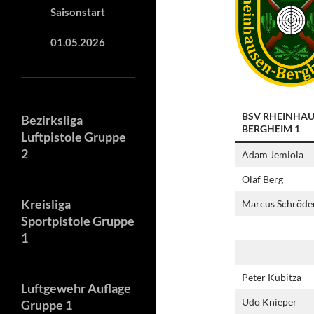
Saisonstart
01.05.2026
BSV RHEINHAU
Bezirksliga
BERGHEIM 1
Luftpistole Gruppe
2
Adam Jemiola
Olaf Berg
Kreisliga
Marcus Schröde
Sportpistole Gruppe
1
Peter Kubitza
Luftgewehr Auflage
Udo Knieper
Gruppe 1