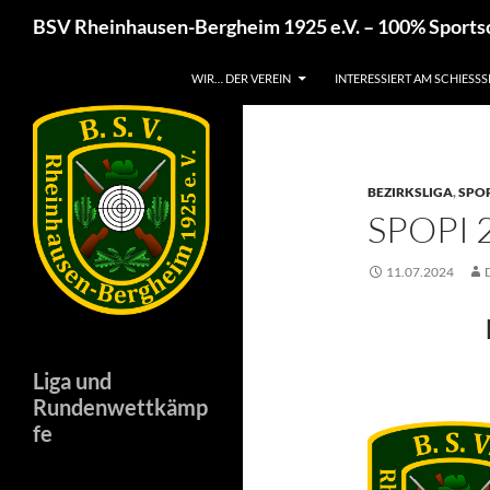
Zum
Suchen
BSV Rheinhausen-Bergheim 1925 e.V. – 100% Sport
Inhalt
springen
WIR… DER VEREIN
INTERESSIERT AM SCHIESSS
BEZIRKSLIGA
,
SPOR
SPOPI 
11.07.2024
Liga und
Rundenwettkämp
fe