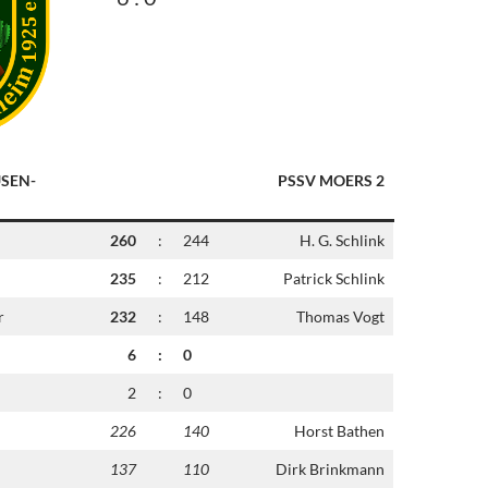
SEN-
PSSV MOERS 2
260
:
244
H. G. Schlink
235
:
212
Patrick Schlink
r
232
:
148
Thomas Vogt
6
:
0
2
:
0
226
140
Horst Bathen
137
110
Dirk Brinkmann