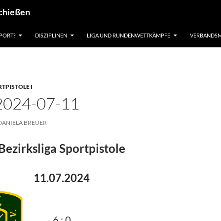
schießen
PORT?
DISZIPLINEN
LIGA UND RUNDENWETTKÄMPFE
VERBANDSM
TPISTOLE I
2024-07-11
DANIELA BREUER
Bezirksliga Sportpistole
11.07.2024
6 : 0