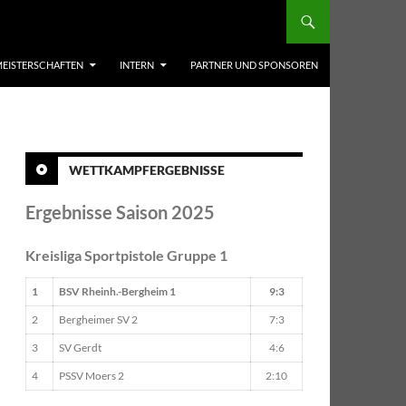
EISTERSCHAFTEN
INTERN
PARTNER UND SPONSOREN
WETTKAMPFERGEBNISSE
Ergebnisse Saison 2025
Kreisliga Sportpistole Gruppe 1
1
BSV Rheinh.-Bergheim 1
9:3
2
Bergheimer SV 2
7:3
3
SV Gerdt
4:6
4
PSSV Moers 2
2:10