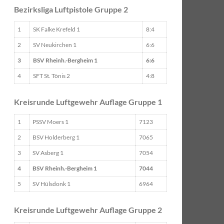
Bezirksliga Luftpistole Gruppe 2
1
SK Falke Krefeld 1
8:4
2
SV Neukirchen 1
6:6
3
BSV Rheinh.-Bergheim 1
6:6
4
SFT St. Tönis 2
4:8
Kreisrunde Luftgewehr Auflage Gruppe 1
1
PSSV Moers 1
7123
2
BSV Holderberg 1
7065
3
SV Asberg 1
7054
4
BSV Rheinh.-Bergheim 1
7044
5
SV Hülsdonk 1
6964
Kreisrunde Luftgewehr Auflage Gruppe 2