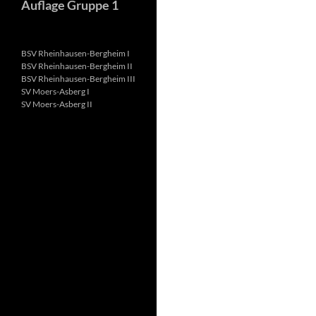
Auflage Gruppe 1
BSV Rheinhausen-Bergheim I
BSV Rheinhausen-Bergheim II
BSV Rheinhausen-Bergheim III
SV Moers-Asberg I
SV Moers-Asberg II