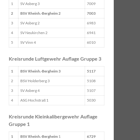
1
SV Asberg 3
7009
2
BSV Rheinh.-Bergheim 2
7003
3
SV Asberg 2
6983
4
SV Neukirchen 2
6941
5
SV Vinn 4
6010
Kreisrunde Luftgewehr Auflage Gruppe 3
1
BSV Rheinh.-Bergheim 3
5117
2
BSV Holderberg 3
5108
3
SV Asberg 4
5107
4
ASG Hochstraß 1
5030
Kreisrunde Kleinkalibergewehr Auflage
Gruppe 1
1
BSV Rheinh.-Bergheim
1
6729