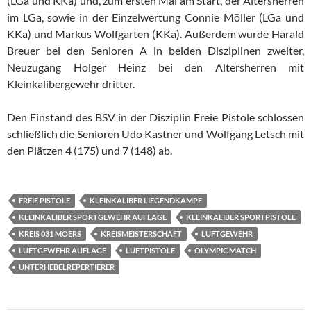
(LGa und KKa) und, zum ersten Mal am Start, der Altersherren
im LGa, sowie in der Einzelwertung Connie Möller (LGa und
KKa) und Markus Wolfgarten (KKa). Außerdem wurde Harald
Breuer bei den Senioren A in beiden Disziplinen zweiter,
Neuzugang Holger Heinz bei den Altersherren mit
Kleinkalibergewehr dritter.
Den Einstand des BSV in der Disziplin Freie Pistole schlossen
schließlich die Senioren Udo Kastner und Wolfgang Letsch mit
den Plätzen 4 (175) und 7 (148) ab.
FREIE PISTOLE
KLEINKALIBER LIEGENDKAMPF
KLEINKALIBER SPORTGEWEHR AUFLAGE
KLEINKALIBER SPORTPISTOLE
KREIS 031 MOERS
KREISMEISTERSCHAFT
LUFTGEWEHR
LUFTGEWEHR AUFLAGE
LUFTPISTOLE
OLYMPIC MATCH
UNTERHEBELREPERTIERER