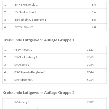
1
SK Falke Krefeld 1
8:4
2
SV Neukirchen 1
6:6
3
BSV Rheinh.-Bergheim 1
6:6
4
SFT St. Tönis 2
4:8
Kreisrunde Luftgewehr Auflage Gruppe 1
1
PSSV Moers 1
7123
2
BSV Holderberg 1
7065
3
SV Asberg 1
7054
4
BSV Rheinh.-Bergheim 1
7044
5
SV Hülsdonk 1
6964
Kreisrunde Luftgewehr Auflage Gruppe 2
1
SV Asberg 3
7009