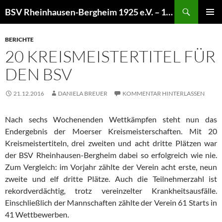
Zum
Suchen
BSV Rheinhausen-Bergheim 1925 e.V. – 100% Sportschießen
Inhalt
PRIMÄR
springen
MENÜ
BERICHTE
20 KREISMEISTERTITEL FÜR
DEN BSV
21.12.2016
DANIELA BREUER
KOMMENTAR HINTERLASSEN
Nach sechs Wochenenden Wettkämpfen steht nun das
Endergebnis der Moerser Kreismeisterschaften. Mit 20
Kreismeistertiteln, drei zweiten und acht dritte Plätzen war
der BSV Rheinhausen-Bergheim dabei so erfolgreich wie nie.
Zum Vergleich: im Vorjahr zählte der Verein acht erste, neun
zweite und elf dritte Plätze. Auch die Teilnehmerzahl ist
rekordverdächtig, trotz vereinzelter Krankheitsausfälle.
Einschließlich der Mannschaften zählte der Verein 61 Starts in
41 Wettbewerben.