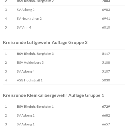
2
BSV Rheinh.-Bergheim 2
7003
3
SV Asberg 2
6983
4
SV Neukirchen 2
6941
5
SV Vinn 4
6010
Kreisrunde Luftgewehr Auflage Gruppe 3
1
BSV Rheinh.-Bergheim 3
5117
2
BSV Holderberg 3
5108
3
SV Asberg 4
5107
4
ASG Hochstraß 1
5030
Kreisrunde Kleinkalibergewehr Auflage Gruppe 1
1
BSV Rheinh.-Bergheim
1
6729
2
SV Asberg 2
6682
3
SV Asberg 1
6657