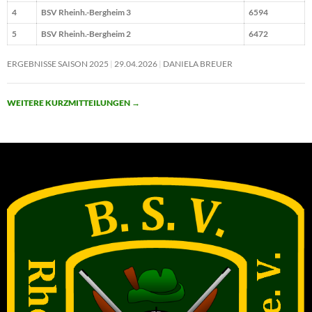
4
BSV Rheinh.-Bergheim 3
6594
5
BSV Rheinh.-Bergheim 2
6472
ERGEBNISSE SAISON 2025
29.04.2026
DANIELA BREUER
WEITERE KURZMITTEILUNGEN
→