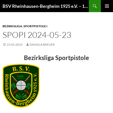
Zum
Suchen
BSV Rheinhausen-Bergheim 1925 e.V. – 100% Sportschießen
Inhalt
PRIMÄR
springen
MENÜ
BEZIRKSLIGA
,
SPORTPISTOLE I
SPOPI 2024-05-23
23.05.2024
DANIELA BREUER
Bezirksliga Sportpistole