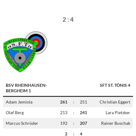
2 : 4
BSV RHEINHAUSEN-
SFT ST. TÖNIS 4
BERGHEIM 1
Adam Jemiola
261
:
251
Christian Eggert
Olaf Berg
213
:
241
Lara Pietzker
Marcus Schröder
192
:
207
Rainer Buschak
2
:
4