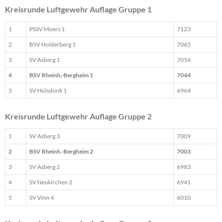
Kreisrunde Luftgewehr Auflage Gruppe 1
1
PSSV Moers 1
7123
2
BSV Holderberg 1
7065
3
SV Asberg 1
7054
4
BSV Rheinh.-Bergheim 1
7044
5
SV Hülsdonk 1
6964
Kreisrunde Luftgewehr Auflage Gruppe 2
1
SV Asberg 3
7009
2
BSV Rheinh.-Bergheim 2
7003
3
SV Asberg 2
6983
4
SV Neukirchen 2
6941
5
SV Vinn 4
6010