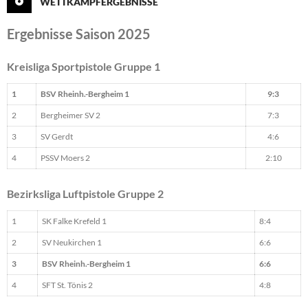
WETTKAMPFERGEBNISSE
Ergebnisse Saison 2025
Kreisliga Sportpistole Gruppe 1
1
BSV Rheinh.-Bergheim 1
9:3
2
Bergheimer SV 2
7:3
3
SV Gerdt
4:6
4
PSSV Moers 2
2:10
Bezirksliga Luftpistole Gruppe 2
1
SK Falke Krefeld 1
8:4
2
SV Neukirchen 1
6:6
3
BSV Rheinh.-Bergheim 1
6:6
4
SFT St. Tönis 2
4:8