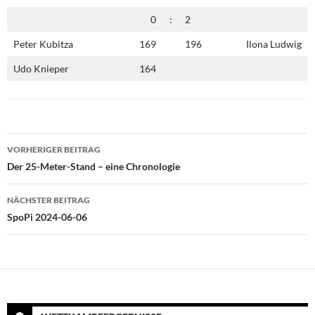
0
:
2
Peter Kubitza
169
196
Ilona Ludwig
Udo Knieper
164
Beitragsnavigation
VORHERIGER BEITRAG
Der 25-Meter-Stand – eine Chronologie
NÄCHSTER BEITRAG
SpoPi 2024-06-06