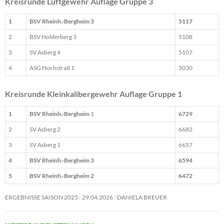
Kreisrunde Luftgewehr Auflage Gruppe 3
1
BSV Rheinh.-Bergheim 3
5117
2
BSV Holderberg 3
5108
3
SV Asberg 4
5107
4
ASG Hochstraß 1
5030
Kreisrunde Kleinkalibergewehr Auflage Gruppe 1
1
BSV Rheinh.-Bergheim
1
6729
2
SV Asberg 2
6682
3
SV Asberg 1
6657
4
BSV Rheinh.-Bergheim 3
6594
5
BSV Rheinh.-Bergheim 2
6472
ERGEBNISSE SAISON 2025
29.04.2026
DANIELA BREUER