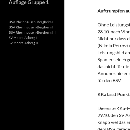
Auflage Gruppe 1
Auftrumpfen au
BSV Rheinhausen-Bergheim I
Ohne Leistungst
BSV Rheinhausen-Bergheim II
28.10. nach Vin
BSV Rheinhausen-Bergheim III
SV Moers-Asberg I
Nicht nur dass 
SV Moers-Asberg II
(Nikola Petrov) 
Leistungsbild a
Spanier sein Er
das nicht für di
Anoune spielend
für den BSV.
KKa lässt Punkt
Die erste KKa-M
29.10. den SV A
knapp viel das E
dem BSV gerade 