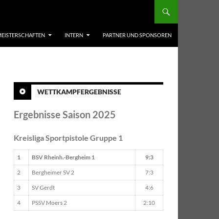
EISTERSCHAFTEN
INTERN
PARTNER UND SPONSOREN
WETTKAMPFERGEBNISSE
Ergebnisse Saison 2025
Kreisliga Sportpistole Gruppe 1
1
BSV Rheinh.-Bergheim 1
9:3
2
Bergheimer SV 2
7:3
3
SV Gerdt
4:6
4
PSSV Moers 2
2:10