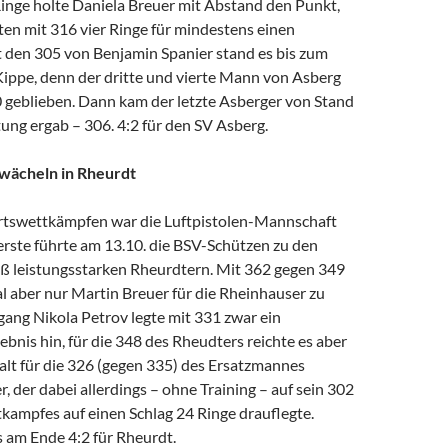
Ringe holte Daniela Breuer mit Abstand den Punkt,
ten mit 316 vier Ringe für mindestens einen
t den 305 von Benjamin Spanier stand es bis zum
Kippe, denn der dritte und vierte Mann von Asberg
 geblieben. Dann kam der letzte Asberger von Stand
ung ergab – 306. 4:2 für den SV Asberg.
hwächeln in Rheurdt
rtswettkämpfen war die Luftpistolen-Mannschaft
erste führte am 13.10. die BSV-Schützen zu den
 leistungsstarken Rheurdtern. Mit 362 gegen 349
l aber nur Martin Breuer für die Rheinhauser zu
ang Nikola Petrov legte mit 331 zwar ein
ebnis hin, für die 348 des Rheudters reichte es aber
galt für die 326 (gegen 335) des Ersatzmannes
, der dabei allerdings – ohne Training – auf sein 302
kampfes auf einen Schlag 24 Ringe drauflegte.
 am Ende 4:2 für Rheurdt.