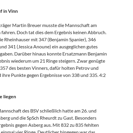
f in Vinn
räger Martin Breuer musste die Mannschaft am
n fahren. Doch tat dies dem Ergebnis keinen Abbruch.
die Rheinhauser mit 347 (Benjamin Spanier), 346
und 341 (Jessica Anoune) ein ausgeglichen gutes
bgaben. Darüber hinaus konnte Ersatzmann Benjamin
gebnis wiederum um 21 Ringe steigern. Zwar genügte
e 357 des besten Vinners, dafür holten Petrov und
 ihre Punkte gegen Ergebnisse von 338 und 335. 4:2
e liegen
annschaft des BSV schließlich hatte am 26. und
sberg und die SpSch Rheurdt zu Gast. Besonders
rgebnis gegen Asberg aus. Mit 832 zu 835 fehlten
einmal vier Ringe. Deutlicher hingegen war das