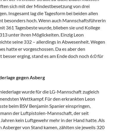
ten sich mit der Mindestbesetzung von drei
en. Insgesamt lag die Tagesform bei beiden allen
ht besonders hoch. Wenn auch Mannschaftsführerin
mit 361 Tagesbeste wurde, blieben sie und Kollege
313 unter ihren Möglickeiten. Einzig Leon
ichte seine 332 – allerdings in Abwesenheit. Wegen
es hatte er vorgeschossen. Da es aber den
t besser erging, stand es am Ende doch noch 6:0 für
ederlage gegen Asberg
nniederlage wurde für die LG-Mannschaft zugleich
nendsten Wettkampf. Für den erkrankten Leon
te beim BSV Benjamin Spanier einspringen,
zmann der Luftpistolen-Mannschaft, der seit
 Jahren kein Luftgewehr mehr in der Hand hatte. Als
n Asberger von Stand kamen, zählten sie jeweils 320