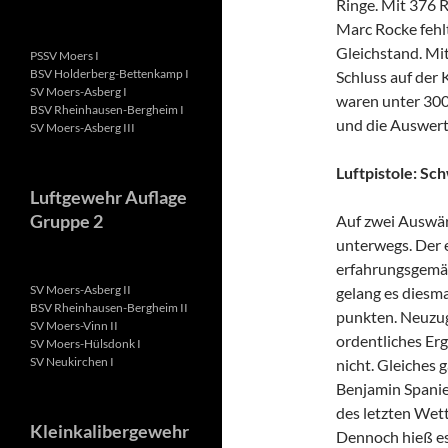
Ringe. Mit 376 
Marc Rocke fehl
Gleichstand. Mi
PSSV Moers I
BSV Holderberg-Bettenkamp I
Schluss auf der 
SV Moers-Asberg I
waren unter 300
BSV Rheinhausen-Bergheim I
und die Auswert
SV Moers-Asberg III
Luftpistole: Sc
Luftgewehr Auflage
Gruppe 2
Auf zwei Auswä
unterwegs. Der 
erfahrungsgemäß
SV Moers-Asberg II
gelang es diesma
BSV Rheinhausen-Bergheim II
punkten. Neuzug
SV Moers-Vinn II
ordentliches Erg
SV Moers-Hülsdonk I
SV Neukirchen I
nicht. Gleiches 
Benjamin Spanier
des letzten Wett
Kleinkalibergewehr
Dennoch hieß es