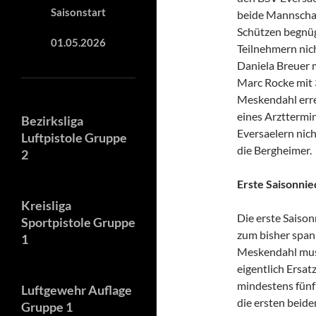
Saisonstart
beide Mannschaf
Schützen begnüg
01.05.2026
Teilnehmern nic
Daniela Breuer 
Marc Rocke mit 
Meskendahl erre
eines Arzttermin
Bezirksliga
Eversaelern nich
Luftpistole Gruppe
die Bergheimer.
2
Erste Saisonni
Kreisliga
Die erste Saiso
Sportpistole Gruppe
zum bisher span
1
Meskendahl muss
eigentlich Ersat
mindestens fünf
Luftgewehr Auflage
die ersten beide
Gruppe 1