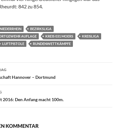
Rheurdt: 842 zu 854.
 NIEDERRHEIN
BEZIRKSLIGA
PORTGEWEHR AUFLAGE
KREIS 031 MOERS
KREISLIGA
LUFTPISTOLE
RUNDENWETTKÄMPFE
avigation
RAG
schaft Hannover – Dortmund
G
ft 2016: Den Anfang macht 100m.
NEN KOMMENTAR