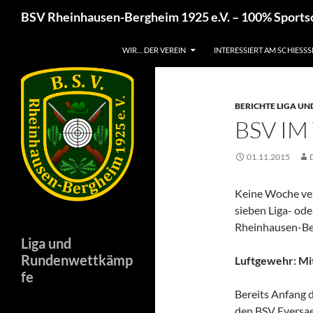
Zum
Suchen
BSV Rheinhausen-Bergheim 1925 e.V. – 100% Sport
Inhalt
springen
WIR… DER VEREIN
INTERESSIERT AM SCHIESSS
BERICHTE LIGA 
BSV IM
01.11.2015
Keine Woche ver
sieben Liga- o
Rheinhausen-Ber
Liga und
Rundenwettkämp
Luftgewehr: Mi
fe
Bereits Anfang 
den BSV Eversae