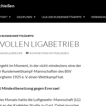
schießen
PORT?
DISZIPLINEN
LIGA UND RUNDENWETTKÄMPFE
VERBANDSM
UND RUNDENWETTKÄMPFE
 VOLLEN LIGABETRIEB
DANIELA BREUER
KOMMENTAR HINTERLASSEN
geht im Moment, in der nicht mindestens eine der
der Rundenwettkampf-Mannschaften des BSV
gheim 1925 e. V. einen Wettkampf hat.
t Mindestbesetzung gegen Eversael
des Monats hatte die Luftgewehr-Mannschaft (LG)
l an der Krefelder Straße zu Gast. Dabei mussten