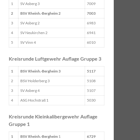
1
SV Asberg 3
7009
2
BSV Rheinh.-Bergheim 2
7003
3
SV Asberg 2
6983
4
SV Neukirchen 2
6941
5
SV Vinn 4
6010
Kreisrunde Luftgewehr Auflage Gruppe 3
1
BSV Rheinh.-Bergheim 3
5117
2
BSV Holderberg 3
5108
3
SV Asberg 4
5107
4
ASG Hochstraß 1
5030
Kreisrunde Kleinkalibergewehr Auflage
Gruppe 1
1
BSV Rheinh.-Bergheim
1
6729