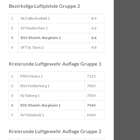
Bezirksliga Luftpistole Gruppe 2
1
SK Falke Krefeld 1
8:4
2
SV Neukirchen 1
6:6
3
BSV Rheinh.-Bergheim 1
6:6
4
SFT St. Tönis 2
4:8
Kreisrunde Luftgewehr Auflage Gruppe 1
1
PSSV Moers 1
7123
2
BSV Holderberg 1
7065
3
SV Asberg 1
7054
4
BSV Rheinh.-Bergheim 1
7044
5
SV Hülsdonk 1
6964
Kreisrunde Luftgewehr Auflage Gruppe 2