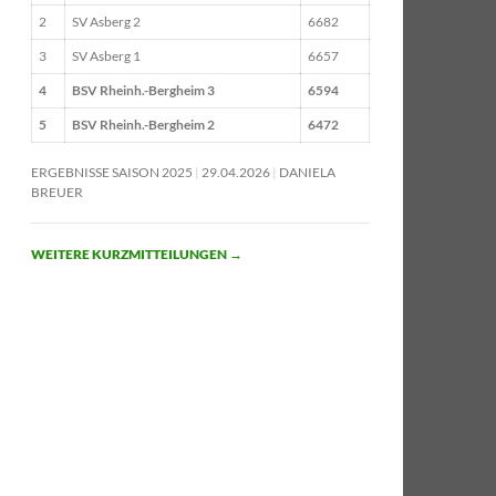
2
SV Asberg 2
6682
3
SV Asberg 1
6657
4
BSV Rheinh.-Bergheim 3
6594
5
BSV Rheinh.-Bergheim 2
6472
ERGEBNISSE SAISON 2025
29.04.2026
DANIELA
BREUER
WEITERE KURZMITTEILUNGEN
→