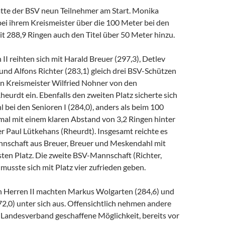
atte der BSV neun Teilnehmer am Start. Monika
bei ihrem Kreismeister über die 100 Meter bei den
it 288,9 Ringen auch den Titel über 50 Meter hinzu.
 II reihten sich mit Harald Breuer (297,3), Detlev
und Alfons Richter (283,1) gleich drei BSV-Schützen
n Kreismeister Wilfried Nohner von den
eurdt ein. Ebenfalls den zweiten Platz sicherte sich
bei den Senioren I (284,0), anders als beim 100
mal mit einem klaren Abstand von 3,2 Ringen hinter
r Paul Lütkehans (Rheurdt). Insgesamt reichte es
nnschaft aus Breuer, Breuer und Meskendahl mit
sten Platz. Die zweite BSV-Mannschaft (Richter,
 musste sich mit Platz vier zufrieden geben.
en Herren II machten Markus Wolgarten (284,6) und
2,0) unter sich aus. Offensichtlich nehmen andere
 Landesverband geschaffene Möglichkeit, bereits vor