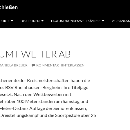
schießen
PORT?
DISZIPLINEN
LIGA UND RUNDENWETTKÄMPFE
VERBANDSM
ÄUMT WEITER AB
DANIELA BREUER
KOMMENTAR HINTERLASSEN
henende der Kreismeisterschaften haben die
es BSV Rheinhausen-Bergheim ihre Titeljagd
tgesetzt. Nach den Wettbewerben mit
wehrüber 100 Meter standen am Samstag und
Meter-Distanz Auflage der Seniorenklassen,
 Dreistellungskampf und die Sportpistole über 25