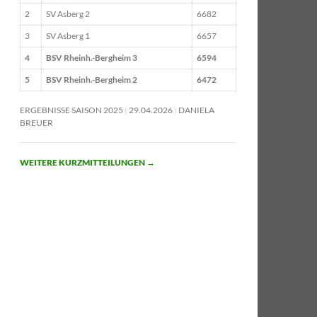
2
SV Asberg 2
6682
3
SV Asberg 1
6657
4
BSV Rheinh.-Bergheim 3
6594
5
BSV Rheinh.-Bergheim 2
6472
ERGEBNISSE SAISON 2025
29.04.2026
DANIELA
BREUER
WEITERE KURZMITTEILUNGEN
→