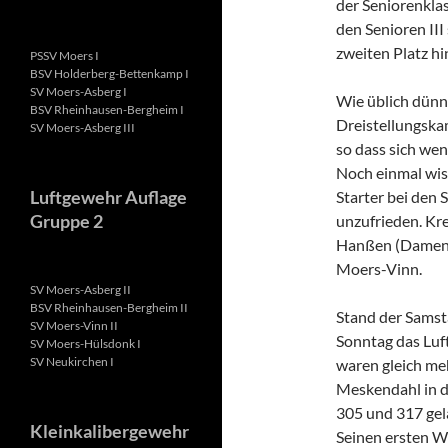
der Seniorenklas
den Senioren III
zweiten Platz h
PSSV Moers I
BSV Holderberg-Bettenkamp I
SV Moers-Asberg I
Wie üblich dünn
BSV Rheinhausen-Bergheim I
Dreistellungska
SV Moers-Asberg III
so dass sich wen
Noch einmal wis
Luftgewehr Auflage
Starter bei den 
Gruppe 2
unzufrieden. Kre
Hanßen (Damen I
Moers-Vinn.
SV Moers-Asberg II
BSV Rheinhausen-Bergheim II
Stand der Samst
SV Moers-Vinn II
Sonntag das Luft
SV Moers-Hülsdonk I
SV Neukirchen I
waren gleich me
Meskendahl in di
305 und 317 gel
Kleinkalibergewehr
Seinen ersten 