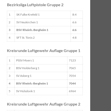
Bezirksliga Luftpistole Gruppe 2
1
SK Falke Krefeld 1
8:4
2
SV Neukirchen 1
6:6
3
BSV Rheinh.-Bergheim 1
6:6
4
SFT St. Tönis 2
4:8
Kreisrunde Luftgewehr Auflage Gruppe 1
1
PSSV Moers 1
7123
2
BSV Holderberg 1
7065
3
SV Asberg 1
7054
4
BSV Rheinh.-Bergheim 1
7044
5
SV Hülsdonk 1
6964
Kreisrunde Luftgewehr Auflage Gruppe 2