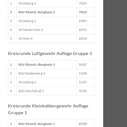
1
SV Asberg 3
7009
2
BSV Rheinh.-Bergheim 2
7003
3
SV Asberg 2
6983
4
SV Neukirchen 2
6941
5
SV Vinn 4
6010
Kreisrunde Luftgewehr Auflage Gruppe 3
1
BSV Rheinh.-Bergheim 3
5117
2
BSV Holderberg 3
5108
3
SV Asberg 4
5107
4
ASG Hochstraß 1
5030
Kreisrunde Kleinkalibergewehr Auflage
Gruppe 1
1
BSV Rheinh.-Bergheim
1
6729