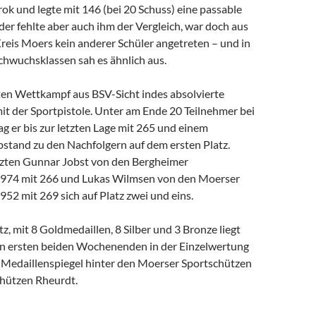
k und legte mit 146 (bei 20 Schuss) eine passable
ider fehlte aber auch ihm der Vergleich, war doch aus
eis Moers kein anderer Schüler angetreten – und in
hwuchsklassen sah es ähnlich aus.
n Wettkampf aus BSV-Sicht indes absolvierte
it der Sportpistole. Unter am Ende 20 Teilnehmer bei
lag er bis zur letzten Lage mit 265 und einem
stand zu den Nachfolgern auf dem ersten Platz.
zten Gunnar Jobst von den Bergheimer
1974 mit 266 und Lukas Wilmsen von den Moerser
52 mit 269 sich auf Platz zwei und eins.
tz, mit 8 Goldmedaillen, 8 Silber und 3 Bronze liegt
n ersten beiden Wochenenden in der Einzelwertung
m Medaillenspiegel hinter den Moerser Sportschützen
hützen Rheurdt.