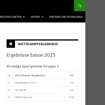
EISTERSCHAFTEN
INTERN
PARTNER UND SPONSOREN
WETTKAMPFERGEBNISSE
Ergebnisse Saison 2025
Kreisliga Sportpistole Gruppe 1
1
BSV Rheinh.-Bergheim 1
9:3
2
Bergheimer SV 2
7:3
3
SV Gerdt
4:6
4
PSSV Moers 2
2:10