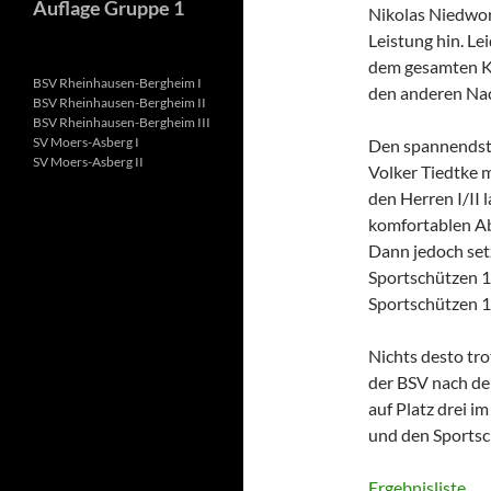
Auflage Gruppe 1
Nikolas Niedworo
Leistung hin. Le
dem gesamten Kr
BSV Rheinhausen-Bergheim I
den anderen Nac
BSV Rheinhausen-Bergheim II
BSV Rheinhausen-Bergheim III
SV Moers-Asberg I
Den spannendste
SV Moers-Asberg II
Volker Tiedtke m
den Herren I/II 
komfortablen Ab
Dann jedoch set
Sportschützen 
Sportschützen 19
Nichts desto tro
der BSV nach de
auf Platz drei i
und den Sportsc
Ergebnisliste