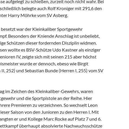
se aufgelegt zu schießen, zurzeit noch nicht wahr. Bei
 schließlich belegte auch Rolf Kroniger mit 291,6 den
inter Harry Möhrke vom SV Asberg.
 besetzt war der Kleinkaliber Sportgewehr
mpf. Besonders der Kniende Anschlag ist unbeliebt,
ige Schützen dieser fordernden Disziplin widmen.
sen wollte es BSV-Schütze Udo Kastner als einziger
Senioren IV, zeigte sich mit seinen 215 aber höchst
ismeister wurde er dennoch, ebeso wie Birgit
I, 252) und Sebastian Bunde (Herren I, 255) vom SV
ag im Zeichen des Kleinkaliber-Gewehrs, waren
gewehr und die Sportpistole an der Reihe. Hier
hrere Premieren zu verzeichnen. So wechselt Leon
eser Saison von den Junioren zu den Herren I. Mit
angten er und Kollege Marc Rocke auf Platz 7 und 6.
Wettkampf überhaupt absolvierte Nachwuchsschütze