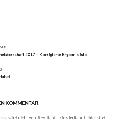
avigation
RAG
eisterschaft 2017 – Korrigierte Ergebnisliste
G
dabei
NEN KOMMENTAR
sse wird nicht veröffentlicht.
Erforderliche Felder sind