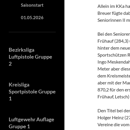
Saisonstart
Allein im KKa h
Breuer fügte da
01.05.2026
Seniorinnen II m
Bei den Senioren
Frühauf (284,3) 
hinter dem neue
Bezirksliga
Sportschützen Rh
Luftpistole Gruppe
Ingo Meskendahl 
2
Meter aber dies
dem Kreismeiste
aber mit der Ma
Kreisliga
870,2 für den er
Sportpistole Gruppe
Frühauf, Letsch)
1
Den Titel bei d
Holger Heinz (27
Luftgewehr Auflage
Vereine die vom
Gruppe 1