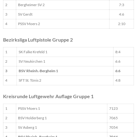
2
Bergheimer SV 2
7:3
3
SV Gerdt
4:6
4
PSSV Moers 2
2:10
Bezirksliga Luftpistole Gruppe 2
1
SK Falke Krefeld 1
8:4
2
SV Neukirchen 1
6:6
3
BSV Rheinh.-Bergheim 1
6:6
4
SFT St. Tönis 2
4:8
Kreisrunde Luftgewehr Auflage Gruppe 1
1
PSSV Moers 1
7123
2
BSV Holderberg 1
7065
3
SV Asberg 1
7054
4
BSV Rheinh.-Bergheim 1
7044