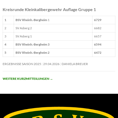
Kreisrunde Kleinkalibergewehr Auflage Gruppe 1
1
BSV Rheinh.-Bergheim
1
6729
2
SV Asberg 2
6682
3
SV Asberg 1
6657
4
BSV Rheinh.-Bergheim 3
6594
5
BSV Rheinh.-Bergheim 2
6472
ERGEBNISSE SAISON 2025
29.04.2026
DANIELA BREUER
WEITERE KURZMITTEILUNGEN
→