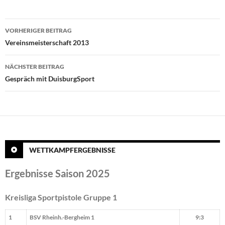
Beitragsnavigation
VORHERIGER BEITRAG
Vereinsmeisterschaft 2013
NÄCHSTER BEITRAG
Gespräch mit DuisburgSport
WETTKAMPFERGEBNISSE
Ergebnisse Saison 2025
Kreisliga Sportpistole Gruppe 1
1
BSV Rheinh.-Bergheim 1
9:3