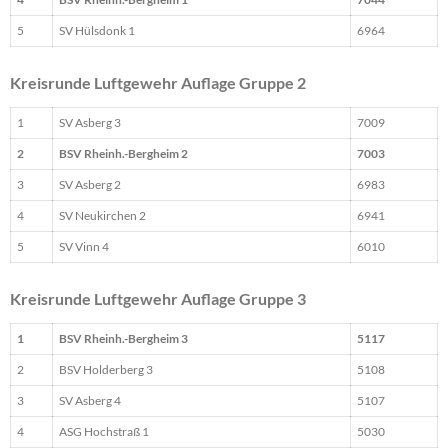
5
SV Hülsdonk 1
6964
Kreisrunde Luftgewehr Auflage Gruppe 2
1
SV Asberg 3
7009
2
BSV Rheinh.-Bergheim 2
7003
3
SV Asberg 2
6983
4
SV Neukirchen 2
6941
5
SV Vinn 4
6010
Kreisrunde Luftgewehr Auflage Gruppe 3
1
BSV Rheinh.-Bergheim 3
5117
2
BSV Holderberg 3
5108
3
SV Asberg 4
5107
4
ASG Hochstraß 1
5030