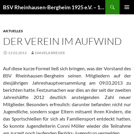
Zum
Suchen
BSV Rheinhausen-Bergheim 1925 e.V. – 100% Sportschießen
Inhalt
PRIMÄR
springen
MENÜ
AKTUELLES
DER VEREIN IM AUFWIND
13.03.2013
DANIELA BREUER
Auf diese kurze Formel ließ sich bringen, was der Vorstand des
BSV Rheinhausen-Bergheim seinen Mitgliedern auf der
diesjährigen Jahreshauptversammlung am 09.03.2013 zu
berichten hatte. Festzumachen war dies an der seit der zweiten
Jahreshälfte 2012 deutlich ansteigenden Zahl neuer
Mitglieder. Besonders erfreulich: darunter befanden nicht nur
Jugendliche, sondern sogar Eltern mitsamt ihren Kindern, die
das Sportschießen für sich als Familiensport entdeckt hatten.
So konnte Jugendleiterin Conni Möller wieder die Teilnahme
am zurzeit noch laufenden Bezirks-Jugendcup vermelden.