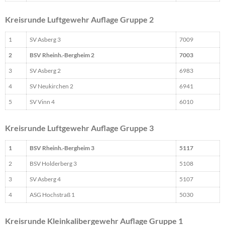
Kreisrunde Luftgewehr Auflage Gruppe 2
1
SV Asberg 3
7009
2
BSV Rheinh.-Bergheim 2
7003
3
SV Asberg 2
6983
4
SV Neukirchen 2
6941
5
SV Vinn 4
6010
Kreisrunde Luftgewehr Auflage Gruppe 3
1
BSV Rheinh.-Bergheim 3
5117
2
BSV Holderberg 3
5108
3
SV Asberg 4
5107
4
ASG Hochstraß 1
5030
Kreisrunde Kleinkalibergewehr Auflage Gruppe 1