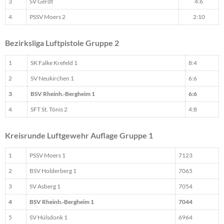
3
SV Gerdt
4:6
4
PSSV Moers 2
2:10
Bezirksliga Luftpistole Gruppe 2
1
SK Falke Krefeld 1
8:4
2
SV Neukirchen 1
6:6
3
BSV Rheinh.-Bergheim 1
6:6
4
SFT St. Tönis 2
4:8
Kreisrunde Luftgewehr Auflage Gruppe 1
1
PSSV Moers 1
7123
2
BSV Holderberg 1
7065
3
SV Asberg 1
7054
4
BSV Rheinh.-Bergheim 1
7044
5
SV Hülsdonk 1
6964