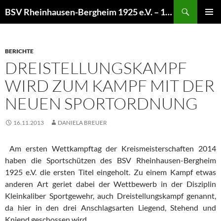
Zum
Suchen
BSV Rheinhausen-Bergheim 1925 e.V. – 100% Sportschießen
Inhalt
PRIMÄR
springen
MENÜ
BERICHTE
DREISTELLUNGSKAMPF
WIRD ZUM KAMPF MIT DER
NEUEN SPORTORDNUNG
16.11.2013
DANIELA BREUER
Am ersten Wettkampftag der Kreismeisterschaften 2014
haben die Sportschützen des BSV Rheinhausen-Bergheim
1925 e.V. die ersten Titel eingeholt. Zu einem Kampf etwas
anderen Art geriet dabei der Wettbewerb in der Disziplin
Kleinkaliber Sportgewehr, auch Dreistellungskampf genannt,
da hier in den drei Anschlagsarten Liegend, Stehend und
Kniend geschossen wird.