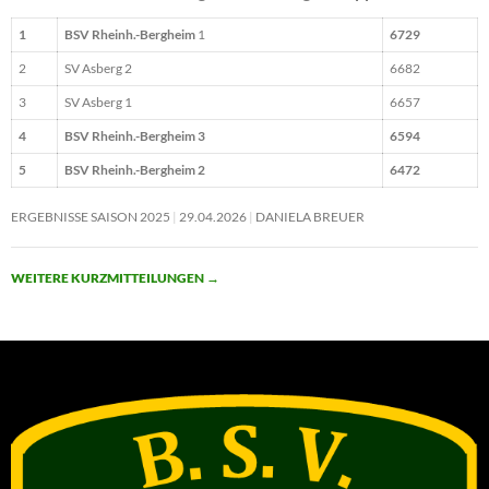
1
BSV Rheinh.-Bergheim
1
6729
2
SV Asberg 2
6682
3
SV Asberg 1
6657
4
BSV Rheinh.-Bergheim 3
6594
5
BSV Rheinh.-Bergheim 2
6472
ERGEBNISSE SAISON 2025
29.04.2026
DANIELA BREUER
WEITERE KURZMITTEILUNGEN
→