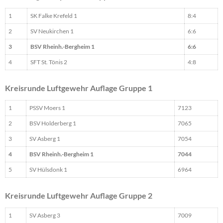
1
SK Falke Krefeld 1
8:4
2
SV Neukirchen 1
6:6
3
BSV Rheinh.-Bergheim 1
6:6
4
SFT St. Tönis 2
4:8
Kreisrunde Luftgewehr Auflage Gruppe 1
1
PSSV Moers 1
7123
2
BSV Holderberg 1
7065
3
SV Asberg 1
7054
4
BSV Rheinh.-Bergheim 1
7044
5
SV Hülsdonk 1
6964
Kreisrunde Luftgewehr Auflage Gruppe 2
1
SV Asberg 3
7009