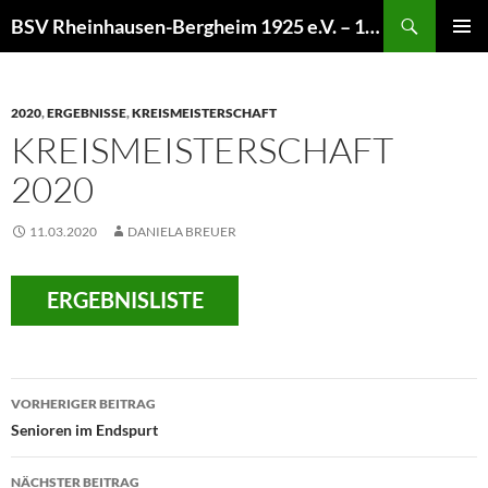
Zum
Suchen
BSV Rheinhausen-Bergheim 1925 e.V. – 100% Sportschießen
Inhalt
PRIMÄR
springen
MENÜ
2020
,
ERGEBNISSE
,
KREISMEISTERSCHAFT
KREISMEISTERSCHAFT
2020
11.03.2020
DANIELA BREUER
ERGEBNISLISTE
Beitragsnavigation
VORHERIGER BEITRAG
Senioren im Endspurt
NÄCHSTER BEITRAG