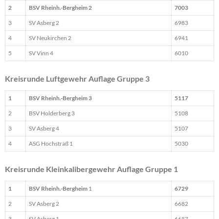
2
BSV Rheinh.-Bergheim 2
7003
3
SV Asberg 2
6983
4
SV Neukirchen 2
6941
5
SV Vinn 4
6010
Kreisrunde Luftgewehr Auflage Gruppe 3
1
BSV Rheinh.-Bergheim 3
5117
2
BSV Holderberg 3
5108
3
SV Asberg 4
5107
4
ASG Hochstraß 1
5030
Kreisrunde Kleinkalibergewehr Auflage Gruppe 1
1
BSV Rheinh.-Bergheim
1
6729
2
SV Asberg 2
6682
3
SV Asberg 1
6657