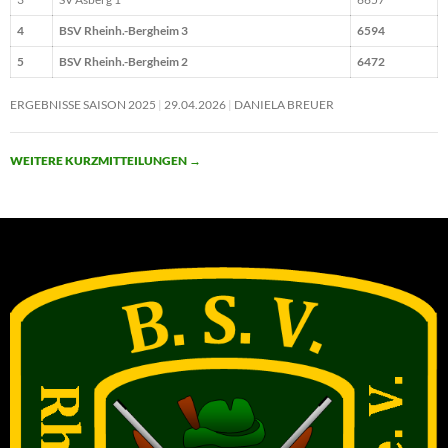
4
BSV Rheinh.-Bergheim 3
6594
5
BSV Rheinh.-Bergheim 2
6472
ERGEBNISSE SAISON 2025
29.04.2026
DANIELA BREUER
WEITERE KURZMITTEILUNGEN
→