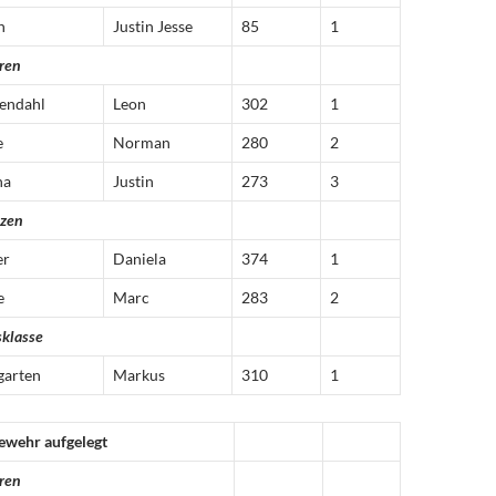
n
Justin Jesse
85
1
ren
endahl
Leon
302
1
e
Norman
280
2
na
Justin
273
3
tzen
er
Daniela
374
1
e
Marc
283
2
sklasse
garten
Markus
310
1
ewehr aufgelegt
ren