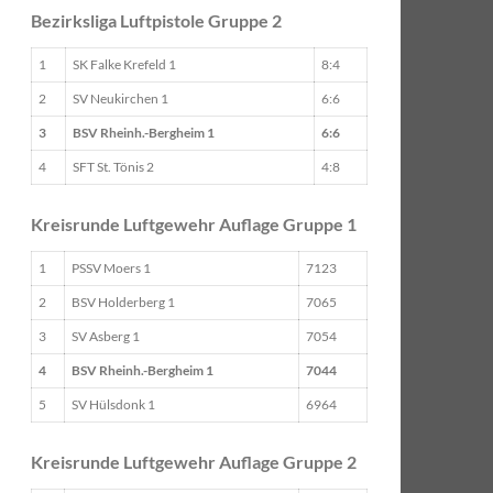
Bezirksliga Luftpistole Gruppe 2
1
SK Falke Krefeld 1
8:4
2
SV Neukirchen 1
6:6
3
BSV Rheinh.-Bergheim 1
6:6
4
SFT St. Tönis 2
4:8
Kreisrunde Luftgewehr Auflage Gruppe 1
1
PSSV Moers 1
7123
2
BSV Holderberg 1
7065
3
SV Asberg 1
7054
4
BSV Rheinh.-Bergheim 1
7044
5
SV Hülsdonk 1
6964
Kreisrunde Luftgewehr Auflage Gruppe 2