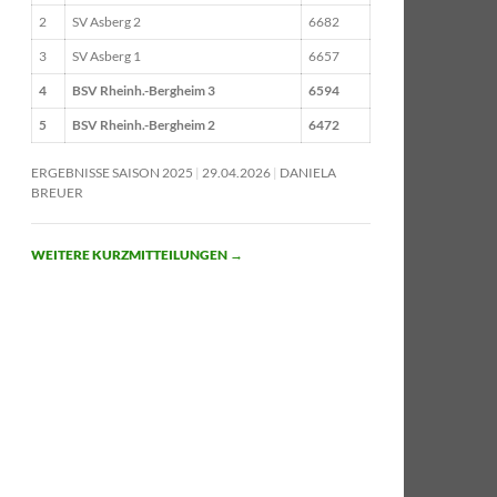
2
SV Asberg 2
6682
3
SV Asberg 1
6657
4
BSV Rheinh.-Bergheim 3
6594
5
BSV Rheinh.-Bergheim 2
6472
ERGEBNISSE SAISON 2025
29.04.2026
DANIELA
BREUER
WEITERE KURZMITTEILUNGEN
→