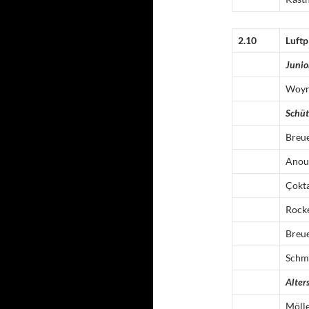
2.10
Luftp
Junio
Woy
Schü
Breu
Anou
Çokt
Rock
Breu
Schm
Alter
Möll