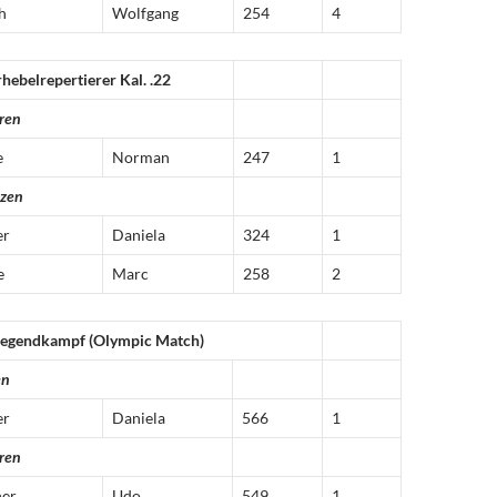
h
Wolfgang
254
4
hebelrepertierer Kal. .22
ren
e
Norman
247
1
tzen
er
Daniela
324
1
e
Marc
258
2
iegendkampf (Olympic Match)
en
er
Daniela
566
1
ren
ner
Udo
549
1