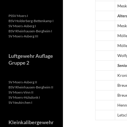
Mesk
Alter
PSSV Moers I
BSV Holderberg-Bettenkamp I
Mesk
SV Moers-Asberg I
BSV Rheinhausen-Bergheim I
Möll
SV Moers-Asberg III
Möll
Luftgewehr Auflage
Wolf
Gruppe 2
Senio
Kron
SV Moers-Asberg II
Breu
BSV Rheinhausen-Bergheim II
SV Moers-Vinn II
Breu
SV Moers-Hülsdonk I
SV Neukirchen I
Henn
Letsc
Kleinkalibergewehr