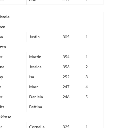
istole
ren
na
Justin
305
1
tzen
er
Martin
354
1
ne
Jessica
353
2
aş
Isa
252
3
e
Marc
247
4
er
Daniela
246
5
itz
Bettina
sklasse
er
Cornelia
325
1