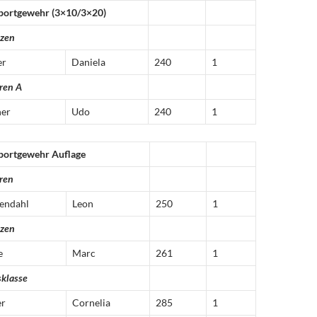
portgewehr (3×10/3×20)
tzen
er
Daniela
240
1
ren A
ner
Udo
240
1
portgewehr Auflage
ren
endahl
Leon
250
1
tzen
e
Marc
261
1
sklasse
er
Cornelia
285
1