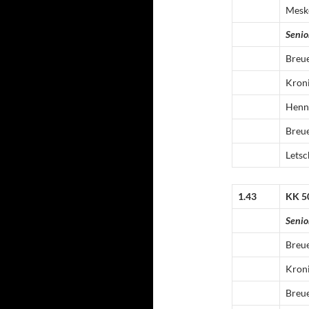
Mesk
Senio
Breu
Kron
Henn
Breu
Letsc
1.43
KK 5
Senio
Breu
Kron
Breu