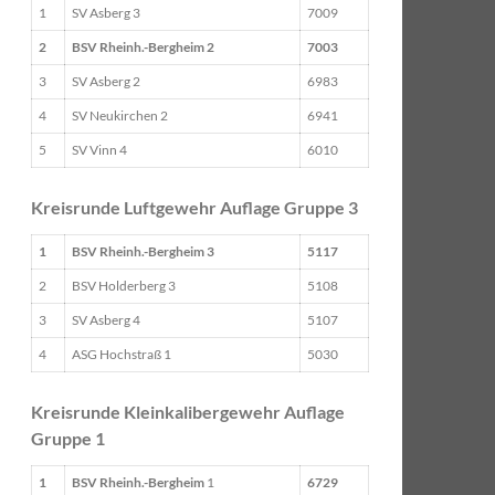
1
SV Asberg 3
7009
2
BSV Rheinh.-Bergheim 2
7003
3
SV Asberg 2
6983
4
SV Neukirchen 2
6941
5
SV Vinn 4
6010
Kreisrunde Luftgewehr Auflage Gruppe 3
1
BSV Rheinh.-Bergheim 3
5117
2
BSV Holderberg 3
5108
3
SV Asberg 4
5107
4
ASG Hochstraß 1
5030
Kreisrunde Kleinkalibergewehr Auflage
Gruppe 1
1
BSV Rheinh.-Bergheim
1
6729