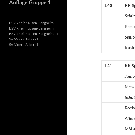
Auflage Gruppe 1
1.40
KK S
Schü
BSV Rheinhausen-Bergheim I
Breu
BSV Rheinhausen-Bergheim II
BSV Rheinhausen-Bergheim III
Senio
SV Moers-Asberg I
SV Moers-Asberg II
Kast
1.41
KK S
Junio
Mesk
Schü
Rock
Alter
Möll