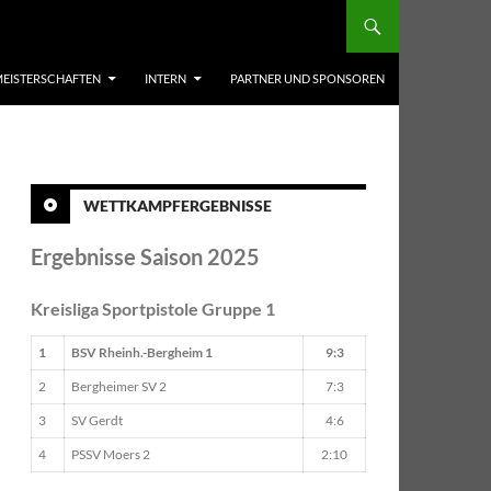
EISTERSCHAFTEN
INTERN
PARTNER UND SPONSOREN
WETTKAMPFERGEBNISSE
Ergebnisse Saison 2025
Kreisliga Sportpistole Gruppe 1
1
BSV Rheinh.-Bergheim 1
9:3
2
Bergheimer SV 2
7:3
3
SV Gerdt
4:6
4
PSSV Moers 2
2:10