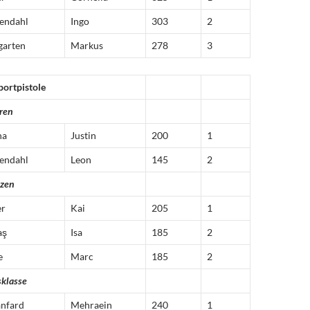
endahl
Ingo
303
2
garten
Markus
278
3
ortpistole
ren
na
Justin
200
1
endahl
Leon
145
2
tzen
er
Kai
205
1
aş
Isa
185
2
e
Marc
185
2
sklasse
nfard
Mehraein
240
1