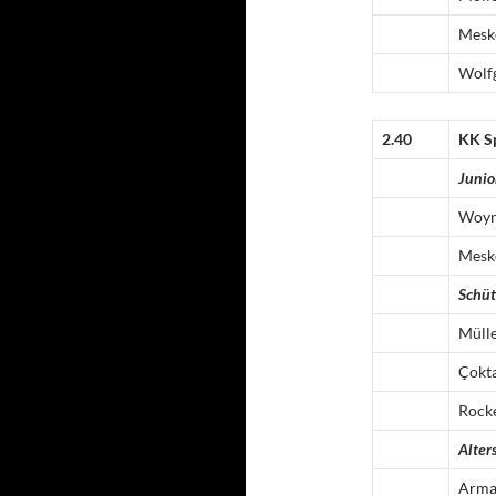
Mesk
Wolf
2.40
KK Sp
Junio
Woy
Mesk
Schü
Müll
Çokt
Rock
Alter
Arma