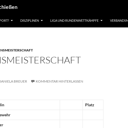
schießen
PORT?
DISZIPLINEN
LIGA UND RUNDENWETTKÄMPFE
VERBANDSM
INSMEISTERSCHAFT
NSMEISTERSCHAFT
DANIELA BREUER
KOMMENTAR HINTERLASSEN
lin
Platz
gewehr
er