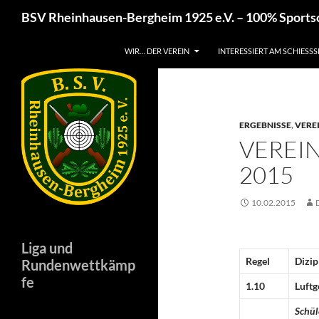
Zum
Suchen
BSV Rheinhausen-Bergheim 1925 e.V. – 100% Sport
Inhalt
springen
WIR… DER VEREIN
INTERESSIERT AM SCHIESSS
ERGEBNISSE
,
VERE
VEREI
2015
10.02.2015
Liga und
Regel
Dizip
Rundenwettkämp
fe
1.10
Luft
Schül