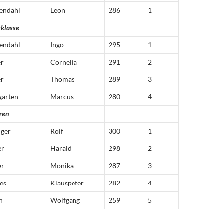
endahl
Leon
286
1
sklasse
endahl
Ingo
295
1
er
Cornelia
291
2
er
Thomas
289
3
garten
Marcus
280
4
ren
iger
Rolf
300
1
er
Harald
298
2
er
Monika
287
3
es
Klauspeter
282
4
h
Wolfgang
259
5