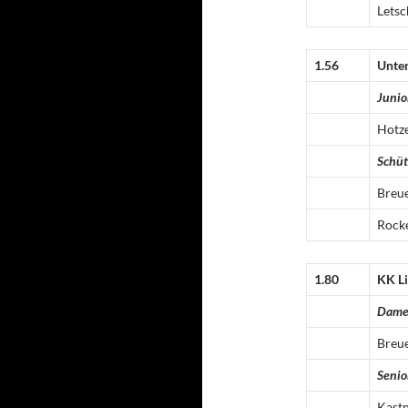
Letsc
1.56
Unter
Junio
Hotz
Schü
Breu
Rock
1.80
KK L
Dam
Breu
Senio
Kast