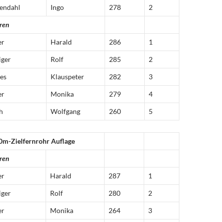
endahl
Ingo
278
2
ren
er
Harald
286
1
iger
Rolf
285
2
es
Klauspeter
282
3
er
Monika
279
4
h
Wolfgang
260
5
0m-Zielfernrohr Auflage
ren
er
Harald
287
1
iger
Rolf
280
2
er
Monika
264
3