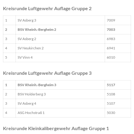
Kreisrunde Luftgewehr Auflage Gruppe 2
1
SV Asberg 3
7009
2
BSV Rheinh.-Bergheim 2
7003
3
SV Asberg 2
6983
4
SV Neukirchen 2
6941
5
SV Vinn 4
6010
Kreisrunde Luftgewehr Auflage Gruppe 3
1
BSV Rheinh.-Bergheim 3
5117
2
BSV Holderberg 3
5108
3
SV Asberg 4
5107
4
ASG Hochstraß 1
5030
Kreisrunde Kleinkalibergewehr Auflage Gruppe 1