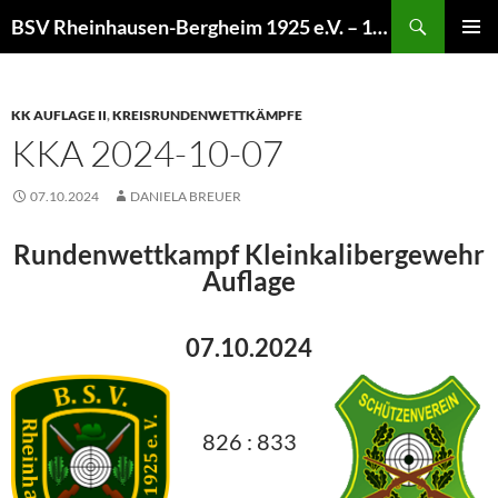
Zum
Suchen
BSV Rheinhausen-Bergheim 1925 e.V. – 100% Sportschießen
Inhalt
PRIMÄR
springen
MENÜ
KK AUFLAGE II
,
KREISRUNDENWETTKÄMPFE
KKA 2024-10-07
07.10.2024
DANIELA BREUER
Rundenwettkampf Kleinkalibergewehr
Auflage
07.10.2024
826 : 833