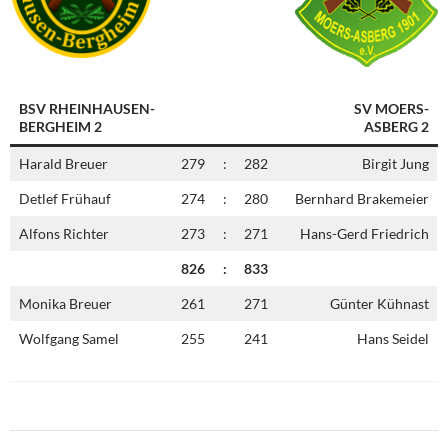
BSV RHEINHAUSEN-
SV MOERS-
BERGHEIM 2
ASBERG 2
Harald Breuer
279
:
282
Birgit Jung
Detlef Frühauf
274
:
280
Bernhard Brakemeier
Alfons Richter
273
:
271
Hans-Gerd Friedrich
826
:
833
Monika Breuer
261
271
Günter Kühnast
Wolfgang Samel
255
241
Hans Seidel
Beitragsnavigation