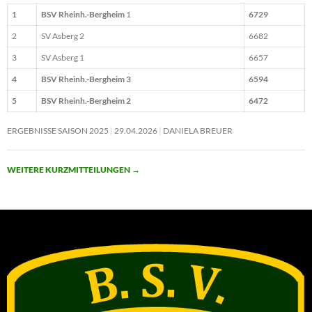
1
BSV Rheinh.-Bergheim
1
6729
2
SV Asberg 2
6682
3
SV Asberg 1
6657
4
BSV Rheinh.-Bergheim 3
6594
5
BSV Rheinh.-Bergheim 2
6472
ERGEBNISSE SAISON 2025
29.04.2026
DANIELA BREUER
WEITERE KURZMITTEILUNGEN
→