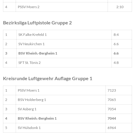
4
PSSV Moers 2
2:10
Bezirksliga Luftpistole Gruppe 2
1
SK Falke Krefeld 1
8:4
2
SV Neukirchen 1
6:6
3
BSV Rheinh.-Bergheim 1
6:6
4
SFT St. Tönis 2
4:8
Kreisrunde Luftgewehr Auflage Gruppe 1
1
PSSV Moers 1
7123
2
BSV Holderberg 1
7065
3
SV Asberg 1
7054
4
BSV Rheinh.-Bergheim 1
7044
5
SV Hülsdonk 1
6964