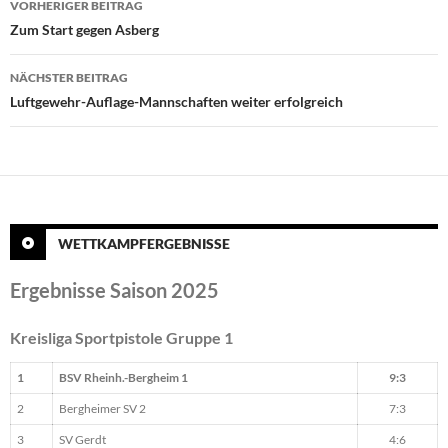
VORHERIGER BEITRAG
Zum Start gegen Asberg
NÄCHSTER BEITRAG
Luftgewehr-Auflage-Mannschaften weiter erfolgreich
WETTKAMPFERGEBNISSE
Ergebnisse Saison 2025
Kreisliga Sportpistole Gruppe 1
1
BSV Rheinh.-Bergheim 1
9:3
2
Bergheimer SV 2
7:3
3
SV Gerdt
4:6