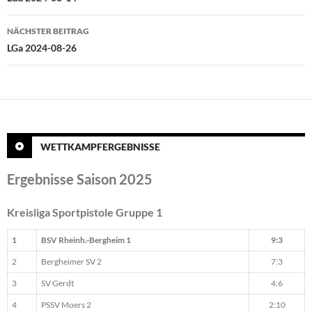
NÄCHSTER BEITRAG
LGa 2024-08-26
WETTKAMPFERGEBNISSE
Ergebnisse Saison 2025
Kreisliga Sportpistole Gruppe 1
1
BSV Rheinh.-Bergheim 1
9:3
2
Bergheimer SV 2
7:3
3
SV Gerdt
4:6
4
PSSV Moers 2
2:10