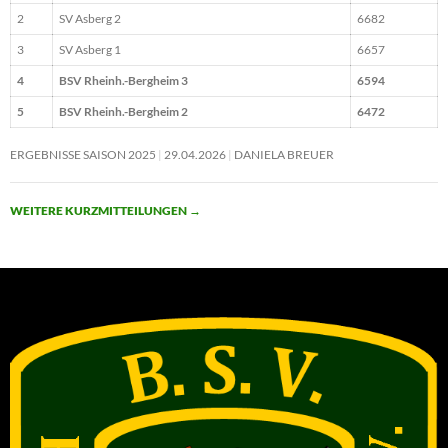
2
SV Asberg 2
6682
3
SV Asberg 1
6657
4
BSV Rheinh.-Bergheim 3
6594
5
BSV Rheinh.-Bergheim 2
6472
ERGEBNISSE SAISON 2025
29.04.2026
DANIELA BREUER
WEITERE KURZMITTEILUNGEN
→