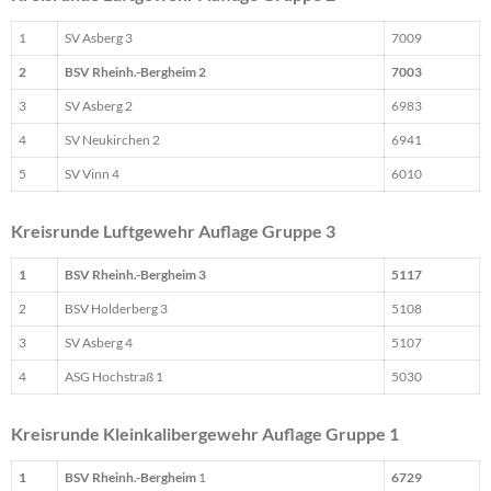
1
SV Asberg 3
7009
2
BSV Rheinh.-Bergheim 2
7003
3
SV Asberg 2
6983
4
SV Neukirchen 2
6941
5
SV Vinn 4
6010
Kreisrunde Luftgewehr Auflage Gruppe 3
1
BSV Rheinh.-Bergheim 3
5117
2
BSV Holderberg 3
5108
3
SV Asberg 4
5107
4
ASG Hochstraß 1
5030
Kreisrunde Kleinkalibergewehr Auflage Gruppe 1
1
BSV Rheinh.-Bergheim
1
6729