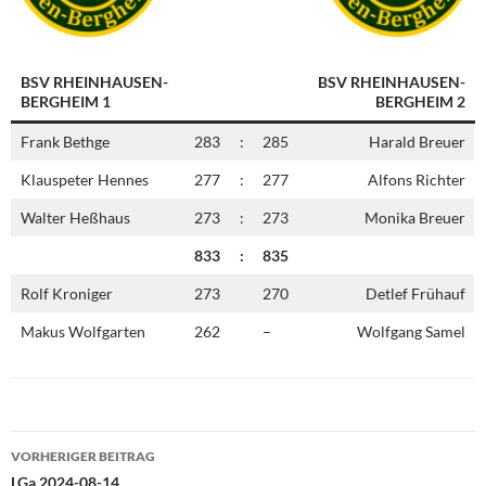
BSV RHEINHAUSEN-
BSV RHEINHAUSEN-
BERGHEIM 1
BERGHEIM 2
Frank Bethge
283
:
285
Harald Breuer
Klauspeter Hennes
277
:
277
Alfons Richter
Walter Heßhaus
273
:
273
Monika Breuer
833
:
835
Rolf Kroniger
273
270
Detlef Frühauf
Makus Wolfgarten
262
–
Wolfgang Samel
Beitragsnavigation
VORHERIGER BEITRAG
LGa 2024-08-14