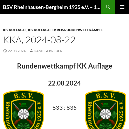
Zum
Suchen
BSV Rheinhausen-Bergheim 1925 e.V. – 100% Sportschießen
Inhalt
PRIMÄR
springen
MENÜ
KK AUFLAGE I
,
KK AUFLAGE II
,
KREISRUNDENWETTKÄMPFE
KKA, 2024-08-22
22.08.2024
DANIELA BREUER
Rundenwettkampf KK Auflage
22.08.2024
833 : 835