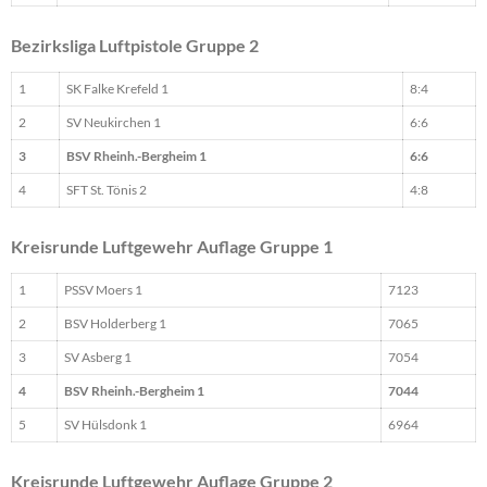
Bezirksliga Luftpistole Gruppe 2
1
SK Falke Krefeld 1
8:4
2
SV Neukirchen 1
6:6
3
BSV Rheinh.-Bergheim 1
6:6
4
SFT St. Tönis 2
4:8
Kreisrunde Luftgewehr Auflage Gruppe 1
1
PSSV Moers 1
7123
2
BSV Holderberg 1
7065
3
SV Asberg 1
7054
4
BSV Rheinh.-Bergheim 1
7044
5
SV Hülsdonk 1
6964
Kreisrunde Luftgewehr Auflage Gruppe 2