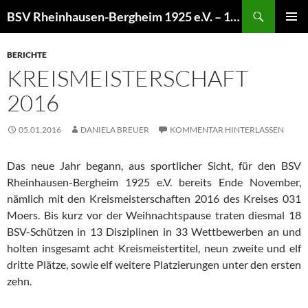
Zum
Suchen
BSV Rheinhausen-Bergheim 1925 e.V. – 100% Sportschießen
Inhalt
PRIMÄR
springen
MENÜ
BERICHTE
KREISMEISTERSCHAFT
2016
05.01.2016
DANIELA BREUER
KOMMENTAR HINTERLASSEN
Das neue Jahr begann, aus sportlicher Sicht, für den BSV
Rheinhausen-Bergheim 1925 e.V. bereits Ende November,
nämlich mit den Kreismeisterschaften 2016 des Kreises 031
Moers. Bis kurz vor der Weihnachtspause traten diesmal 18
BSV-Schützen in 13 Disziplinen in 33 Wettbewerben an und
holten insgesamt acht Kreismeistertitel, neun zweite und elf
dritte Plätze, sowie elf weitere Platzierungen unter den ersten
zehn.