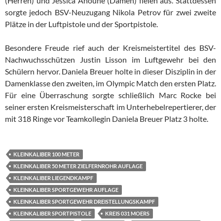
(Herren) und Jessica Anoune (Damen) fielen aus. Stattdessen
sorgte jedoch BSV-Neuzugang Nikola Petrov für zwei zweite
Plätze in der Luftpistole und der Sportpistole.
Besondere Freude rief auch der Kreismeistertitel des BSV-
Nachwuchsschützen Justin Lisson im Luftgewehr bei den
Schülern hervor. Daniela Breuer holte in dieser Disziplin in der
Damenklasse den zweiten, im Olympic Match den ersten Platz.
Für eine Überraschung sorgte schließlich Marc Rocke bei
seiner ersten Kreismeisterschaft im Unterhebelrepertierer, der
mit 318 Ringe vor Teamkollegin Daniela Breuer Platz 3 holte.
KLEINKALIBER 100 METER
KLEINKALIBER 50 METER ZIELFERNROHR AUFLAGE
KLEINKALIBER LIEGENDKAMPF
KLEINKALIBER SPORTGEWEHR AUFLAGE
KLEINKALIBER SPORTGEWEHR DREISTELLUNGSKAMPF
KLEINKALIBER SPORTPISTOLE
KREIS 031 MOERS