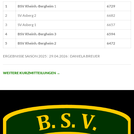
1
BSV Rheinh.-Bergheim
1
6729
2
SV Asberg 2
6682
3
SV Asberg 1
6657
4
BSV Rheinh.-Bergheim 3
6594
5
BSV Rheinh.-Bergheim 2
6472
ERGEBNISSE SAISON 2025
29.04.2026
DANIELA BREUER
WEITERE KURZMITTEILUNGEN
→