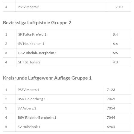
4
PSSV Moers 2
2:10
Bezirksliga Luftpistole Gruppe 2
1
SK Falke Krefeld 1
8:4
2
SV Neukirchen 1
6:6
3
BSV Rheinh.-Bergheim 1
6:6
4
SFT St. Tönis 2
4:8
Kreisrunde Luftgewehr Auflage Gruppe 1
1
PSSV Moers 1
7123
2
BSV Holderberg 1
7065
3
SV Asberg 1
7054
4
BSV Rheinh.-Bergheim 1
7044
5
SV Hülsdonk 1
6964