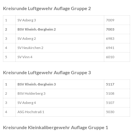
Kreisrunde Luftgewehr Auflage Gruppe 2
1
SV Asberg 3
7009
2
BSV Rheinh.-Bergheim 2
7003
3
SV Asberg 2
6983
4
SV Neukirchen 2
6941
5
SV Vinn 4
6010
Kreisrunde Luftgewehr Auflage Gruppe 3
1
BSV Rheinh.-Bergheim 3
5117
2
BSV Holderberg 3
5108
3
SV Asberg 4
5107
4
ASG Hochstraß 1
5030
Kreisrunde Kleinkalibergewehr Auflage Gruppe 1