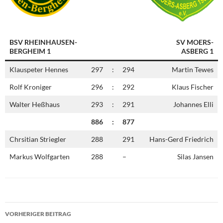
BSV RHEINHAUSEN-
SV MOERS-
BERGHEIM 1
ASBERG 1
Klauspeter Hennes
297
:
294
Martin Tewes
Rolf Kroniger
296
:
292
Klaus Fischer
Walter Heßhaus
293
:
291
Johannes Elli
886
:
877
Chrsitian Striegler
288
291
Hans-Gerd Friedrich
Markus Wolfgarten
288
–
Silas Jansen
Beitragsnavigation
VORHERIGER BEITRAG