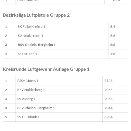
Bezirksliga Luftpistole Gruppe 2
1
SK Falke Krefeld 1
8:4
2
SV Neukirchen 1
6:6
3
BSV Rheinh.-Bergheim 1
6:6
4
SFT St. Tönis 2
4:8
Kreisrunde Luftgewehr Auflage Gruppe 1
1
PSSV Moers 1
7123
2
BSV Holderberg 1
7065
3
SV Asberg 1
7054
4
BSV Rheinh.-Bergheim 1
7044
5
SV Hülsdonk 1
6964