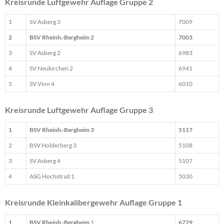
Kreisrunde Luftgewehr Auflage Gruppe 2
1
SV Asberg 3
7009
2
BSV Rheinh.-Bergheim 2
7003
3
SV Asberg 2
6983
4
SV Neukirchen 2
6941
5
SV Vinn 4
6010
Kreisrunde Luftgewehr Auflage Gruppe 3
1
BSV Rheinh.-Bergheim 3
5117
2
BSV Holderberg 3
5108
3
SV Asberg 4
5107
4
ASG Hochstraß 1
5030
Kreisrunde Kleinkalibergewehr Auflage Gruppe 1
1
BSV Rheinh.-Bergheim
1
6729