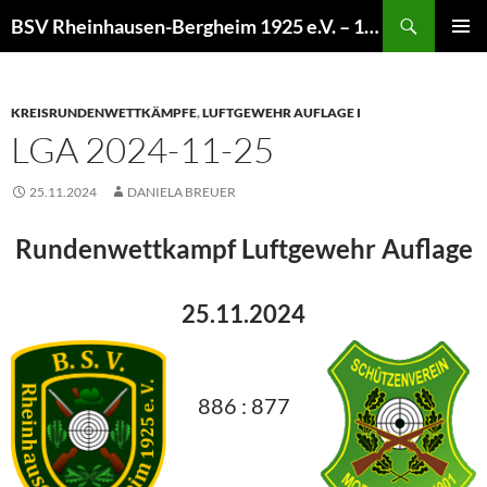
Zum
Suchen
BSV Rheinhausen-Bergheim 1925 e.V. – 100% Sportschießen
Inhalt
PRIMÄR
springen
MENÜ
KREISRUNDENWETTKÄMPFE
,
LUFTGEWEHR AUFLAGE I
LGA 2024-11-25
25.11.2024
DANIELA BREUER
Rundenwettkampf Luftgewehr Auflage
25.11.2024
886 : 877