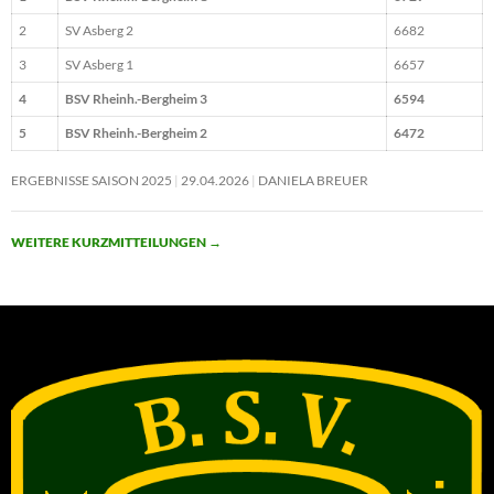
2
SV Asberg 2
6682
3
SV Asberg 1
6657
4
BSV Rheinh.-Bergheim 3
6594
5
BSV Rheinh.-Bergheim 2
6472
ERGEBNISSE SAISON 2025
29.04.2026
DANIELA BREUER
WEITERE KURZMITTEILUNGEN
→