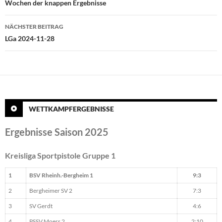
Wochen der knappen Ergebnisse
NÄCHSTER BEITRAG
LGa 2024-11-28
WETTKAMPFERGEBNISSE
Ergebnisse Saison 2025
Kreisliga Sportpistole Gruppe 1
1
BSV Rheinh.-Bergheim 1
9:3
2
Bergheimer SV 2
7:3
3
SV Gerdt
4:6
4
PSSV Moers 2
2:10