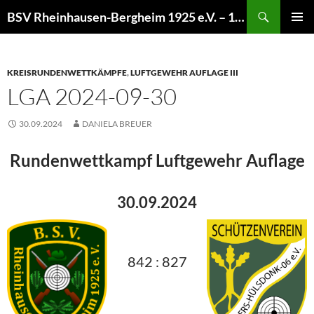
Zum
Suchen
BSV Rheinhausen-Bergheim 1925 e.V. – 100% Sportschießen
Inhalt
PRIMÄR
springen
MENÜ
KREISRUNDENWETTKÄMPFE
,
LUFTGEWEHR AUFLAGE III
LGA 2024-09-30
30.09.2024
DANIELA BREUER
Rundenwettkampf Luftgewehr Auflage
30.09.2024
842 : 827