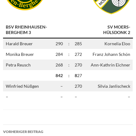
BSV RHEINHAUSEN-
SV MOERS-
BERGHEIM 3
HÜLSDONK 2
Harald Breuer
290
:
285
Kornelia Eloo
Monika Breuer
284
:
272
Franz Johann Schön
Petra Reusch
268
:
270
Ann-Kathrin Eichner
842
:
8
27
Winfried Nüßgen
–
270
Silvia Janlischeck
–
–
–
–
Beitragsnavigation
VORHERIGER BEITRAG