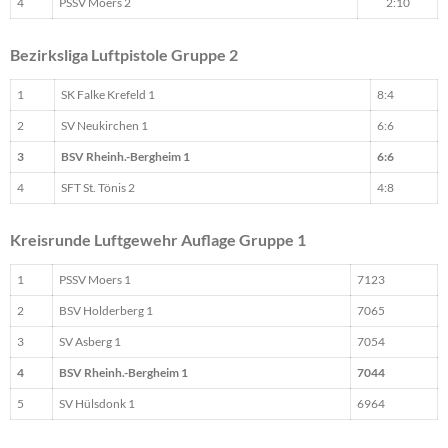
4
PSSV Moers 2
2:10
Bezirksliga Luftpistole Gruppe 2
1
SK Falke Krefeld 1
8:4
2
SV Neukirchen 1
6:6
3
BSV Rheinh.-Bergheim 1
6:6
4
SFT St. Tönis 2
4:8
Kreisrunde Luftgewehr Auflage Gruppe 1
1
PSSV Moers 1
7123
2
BSV Holderberg 1
7065
3
SV Asberg 1
7054
4
BSV Rheinh.-Bergheim 1
7044
5
SV Hülsdonk 1
6964