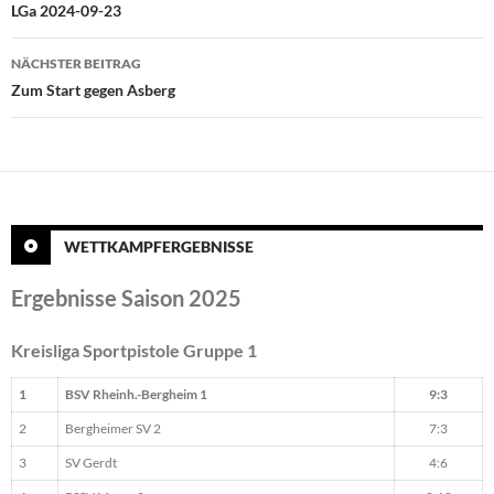
LGa 2024-09-23
NÄCHSTER BEITRAG
Zum Start gegen Asberg
WETTKAMPFERGEBNISSE
Ergebnisse Saison 2025
Kreisliga Sportpistole Gruppe 1
1
BSV Rheinh.-Bergheim 1
9:3
2
Bergheimer SV 2
7:3
3
SV Gerdt
4:6