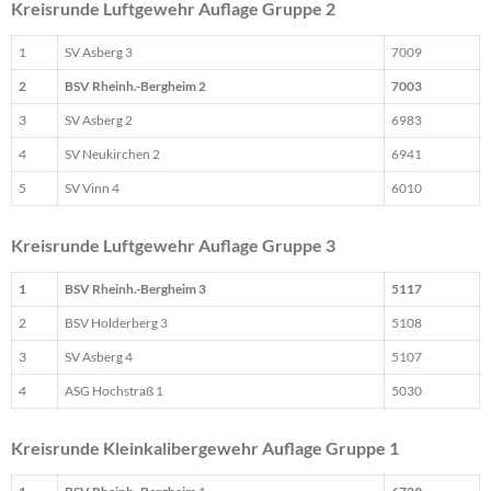
Kreisrunde Luftgewehr Auflage Gruppe 2
1
SV Asberg 3
7009
2
BSV Rheinh.-Bergheim 2
7003
3
SV Asberg 2
6983
4
SV Neukirchen 2
6941
5
SV Vinn 4
6010
Kreisrunde Luftgewehr Auflage Gruppe 3
1
BSV Rheinh.-Bergheim 3
5117
2
BSV Holderberg 3
5108
3
SV Asberg 4
5107
4
ASG Hochstraß 1
5030
Kreisrunde Kleinkalibergewehr Auflage Gruppe 1