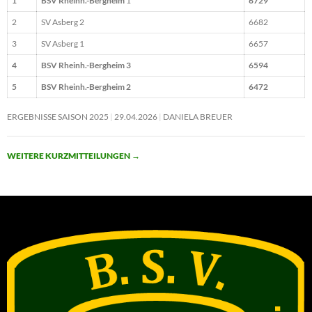
1
BSV Rheinh.-Bergheim
1
6729
2
SV Asberg 2
6682
3
SV Asberg 1
6657
4
BSV Rheinh.-Bergheim 3
6594
5
BSV Rheinh.-Bergheim 2
6472
ERGEBNISSE SAISON 2025
29.04.2026
DANIELA BREUER
WEITERE KURZMITTEILUNGEN
→