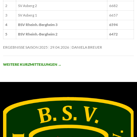
2
SV Asberg 2
6682
3
SV Asberg 1
6657
4
BSV Rheinh.-Bergheim 3
6594
5
BSV Rheinh.-Bergheim 2
6472
ERGEBNISSE SAISON 2025
29.04.2026
DANIELA BREUER
WEITERE KURZMITTEILUNGEN
→