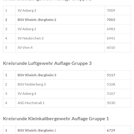
1
SV Asberg 3
7009
2
BSV Rheinh.-Bergheim 2
7003
3
SV Asberg 2
6983
4
SV Neukirchen 2
6941
5
SV Vinn 4
6010
Kreisrunde Luftgewehr Auflage Gruppe 3
1
BSV Rheinh.-Bergheim 3
5117
2
BSV Holderberg 3
5108
3
SV Asberg 4
5107
4
ASG Hochstraß 1
5030
Kreisrunde Kleinkalibergewehr Auflage Gruppe 1
1
BSV Rheinh.-Bergheim
1
6729