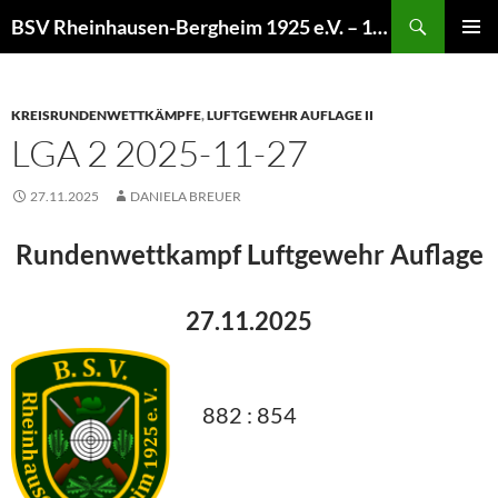
Zum
Suchen
BSV Rheinhausen-Bergheim 1925 e.V. – 100% Sportschießen
Inhalt
PRIMÄR
springen
MENÜ
KREISRUNDENWETTKÄMPFE
,
LUFTGEWEHR AUFLAGE II
LGA 2 2025-11-27
27.11.2025
DANIELA BREUER
Rundenwettkampf Luftgewehr Auflage
27.11.2025
882 : 854