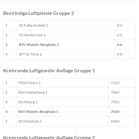
Bezirksliga Luftpistole Gruppe 2
1
SK Falke Krefeld 1
8:4
2
SV Neukirchen 1
6:6
3
BSV Rheinh.-Bergheim 1
6:6
4
SFT St. Tönis 2
4:8
Kreisrunde Luftgewehr Auflage Gruppe 1
1
PSSV Moers 1
7123
2
BSV Holderberg 1
7065
3
SV Asberg 1
7054
4
BSV Rheinh.-Bergheim 1
7044
5
SV Hülsdonk 1
6964
Kreisrunde Luftgewehr Auflage Gruppe 2