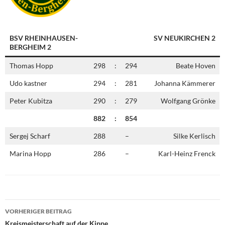
BSV RHEINHAUSEN-
SV NEUKIRCHEN 2
BERGHEIM 2
Thomas Hopp
298
:
294
Beate Hoven
Udo kastner
294
:
281
Johanna Kämmerer
Peter Kubitza
290
:
279
Wolfgang Grönke
882
:
854
Sergej Scharf
288
–
Silke Kerlisch
Marina Hopp
286
–
Karl-Heinz Frenck
Beitragsnavigation
VORHERIGER BEITRAG
Kreismeisterschaft auf der Kippe