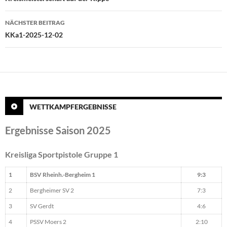
NÄCHSTER BEITRAG
KKa1-2025-12-02
WETTKAMPFERGEBNISSE
Ergebnisse Saison 2025
Kreisliga Sportpistole Gruppe 1
1
BSV Rheinh.-Bergheim 1
9:3
2
Bergheimer SV 2
7:3
3
SV Gerdt
4:6
4
PSSV Moers 2
2:10