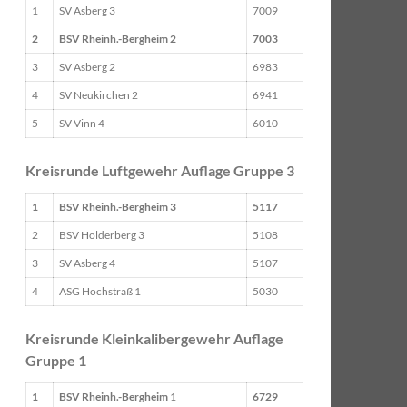
1
SV Asberg 3
7009
2
BSV Rheinh.-Bergheim 2
7003
3
SV Asberg 2
6983
4
SV Neukirchen 2
6941
5
SV Vinn 4
6010
Kreisrunde Luftgewehr Auflage Gruppe 3
1
BSV Rheinh.-Bergheim 3
5117
2
BSV Holderberg 3
5108
3
SV Asberg 4
5107
4
ASG Hochstraß 1
5030
Kreisrunde Kleinkalibergewehr Auflage
Gruppe 1
1
BSV Rheinh.-Bergheim
1
6729