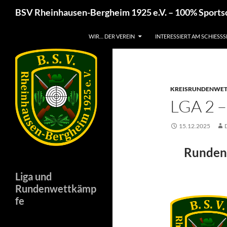
Zum
Suchen
BSV Rheinhausen-Bergheim 1925 e.V. – 100% Sport
Inhalt
springen
WIR… DER VEREIN
INTERESSIERT AM SCHIESSS
KREISRUNDENWE
LGA 2 
15.12.2025
Runden
Liga und
Rundenwettkämp
fe