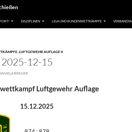
schießen
PORT?
DISZIPLINEN
LIGA UND RUNDENWETTKÄMPFE
VERBANDSM
TTKÄMPFE
,
LUFTGEWEHR AUFLAGE II
– 2025-12-15
DANIELA BREUER
wettkampf Luftgewehr Auflage
15.12.2025
874 : 878