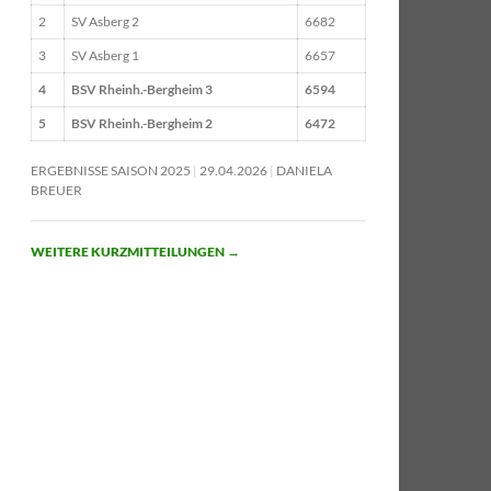
2
SV Asberg 2
6682
3
SV Asberg 1
6657
4
BSV Rheinh.-Bergheim 3
6594
5
BSV Rheinh.-Bergheim 2
6472
ERGEBNISSE SAISON 2025
29.04.2026
DANIELA
BREUER
WEITERE KURZMITTEILUNGEN
→