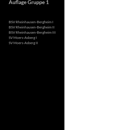
Auflage Gruppe 1
BSV Rheinhausen-Bergheim I
BSV Rheinhausen-Bergheim II
BSV Rheinhausen-Bergheim III
SV Moers-Asberg I
SV Moers-Asberg II