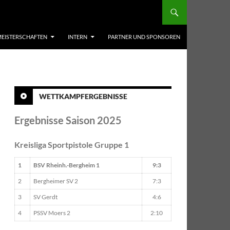
EISTERSCHAFTEN
INTERN
PARTNER UND SPONSOREN
WETTKAMPFERGEBNISSE
Ergebnisse Saison 2025
Kreisliga Sportpistole Gruppe 1
1
BSV Rheinh.-Bergheim 1
9:3
2
Bergheimer SV 2
7:3
3
SV Gerdt
4:6
4
PSSV Moers 2
2:10