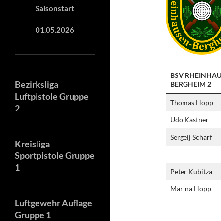
Saisonstart
01.05.2026
BSV RHEINHAU
Bezirksliga
BERGHEIM 2
Luftpistole Gruppe
Thomas Hopp
2
Udo Kastner
Sergeij Scharf
Kreisliga
Sportpistole Gruppe
1
Peter Kubitza
Marina Hopp
Luftgewehr Auflage
Gruppe 1