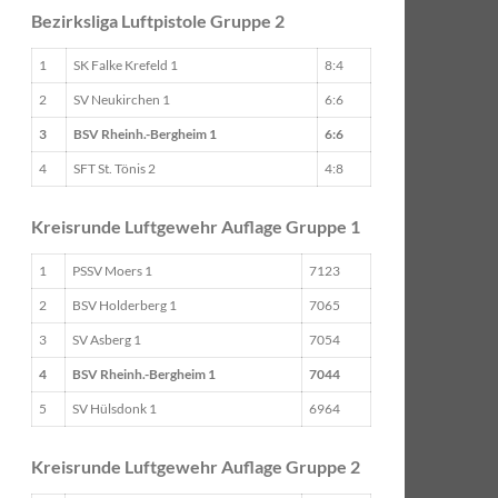
Bezirksliga Luftpistole Gruppe 2
1
SK Falke Krefeld 1
8:4
2
SV Neukirchen 1
6:6
3
BSV Rheinh.-Bergheim 1
6:6
4
SFT St. Tönis 2
4:8
Kreisrunde Luftgewehr Auflage Gruppe 1
1
PSSV Moers 1
7123
2
BSV Holderberg 1
7065
3
SV Asberg 1
7054
4
BSV Rheinh.-Bergheim 1
7044
5
SV Hülsdonk 1
6964
Kreisrunde Luftgewehr Auflage Gruppe 2