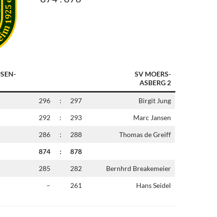
SEN-
SV MOERS-
ASBERG 2
296
:
297
Birgit Jung
292
:
293
Marc Jansen
286
:
288
Thomas de Greiff
874
:
878
285
282
Bernhrd Breakemeier
–
261
Hans Seidel