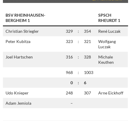
BSV RHEINHAUSEN-
SPSCH
BERGHEIM 1
RHEURDT 1
Christian Striegler
329
:
354
René Luczak
Peter Kubitza
323
:
321
Wolfgang
Luczak
Joel Hartschen
316
:
328
Michale
Keuthen
968
:
1003
0
:
6
Udo Knieper
248
307
Arne Eickhoff
Adam Jemiola
–