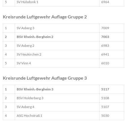
5
SV Hülsdonk 1
6964
Kreisrunde Luftgewehr Auflage Gruppe 2
1
SV Asberg 3
7009
2
BSV Rheinh.-Bergheim 2
7003
3
SV Asberg 2
6983
4
SV Neukirchen 2
6941
5
SV Vinn 4
6010
Kreisrunde Luftgewehr Auflage Gruppe 3
1
BSV Rheinh.-Bergheim 3
5117
2
BSV Holderberg 3
5108
3
SV Asberg 4
5107
4
ASG Hochstraß 1
5030