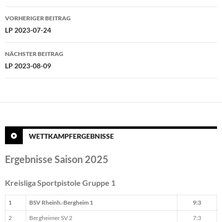
Beitragsnavigation
VORHERIGER BEITRAG
LP 2023-07-24
NÄCHSTER BEITRAG
LP 2023-08-09
WETTKAMPFERGEBNISSE
Ergebnisse Saison 2025
Kreisliga Sportpistole Gruppe 1
1
BSV Rheinh.-Bergheim 1
9:3
2
Bergheimer SV 2
7:3