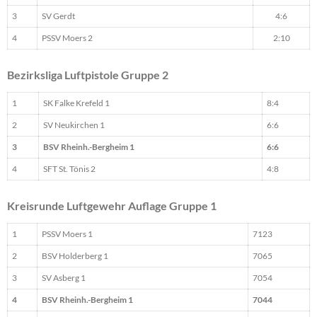
3
SV Gerdt
4:6
4
PSSV Moers 2
2:10
Bezirksliga Luftpistole Gruppe 2
1
SK Falke Krefeld 1
8:4
2
SV Neukirchen 1
6:6
3
BSV Rheinh.-Bergheim 1
6:6
4
SFT St. Tönis 2
4:8
Kreisrunde Luftgewehr Auflage Gruppe 1
1
PSSV Moers 1
7123
2
BSV Holderberg 1
7065
3
SV Asberg 1
7054
4
BSV Rheinh.-Bergheim 1
7044