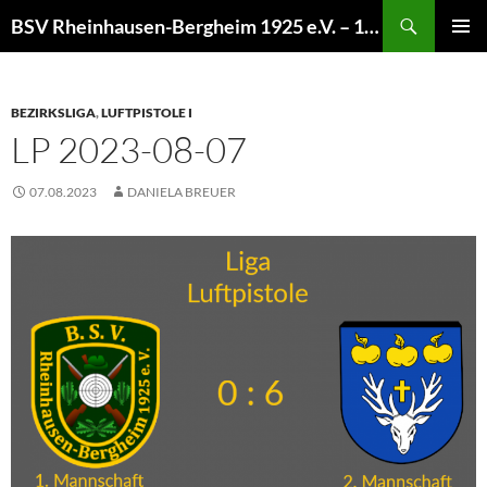
Zum
Suchen
BSV Rheinhausen-Bergheim 1925 e.V. – 100% Sportschießen
Inhalt
PRIMÄR
springen
MENÜ
BEZIRKSLIGA
,
LUFTPISTOLE I
LP 2023-08-07
07.08.2023
DANIELA BREUER