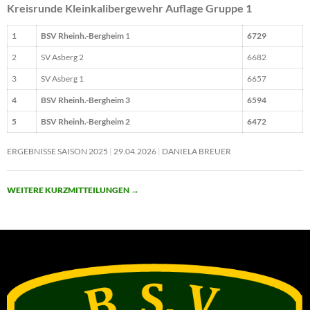
Kreisrunde Kleinkalibergewehr Auflage Gruppe 1
1
BSV Rheinh.-Bergheim
1
6729
2
SV Asberg 2
6682
3
SV Asberg 1
6657
4
BSV Rheinh.-Bergheim 3
6594
5
BSV Rheinh.-Bergheim 2
6472
ERGEBNISSE SAISON 2025
29.04.2026
DANIELA BREUER
WEITERE KURZMITTEILUNGEN
→