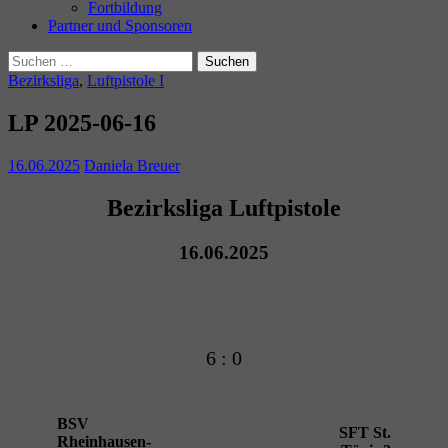
Fortbildung
Partner und Sponsoren
Suchen
nach:
Bezirksliga
,
Luftpistole I
LP 2025-06-16
16.06.2025
Daniela Breuer
Bezirksliga Luftpistole
16.06.2025
6 : 0
BSV
SFT St.
Rheinhausen-