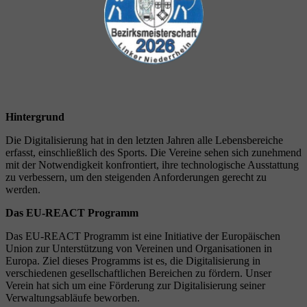
Hintergrund
Die Digitalisierung hat in den letzten Jahren alle Lebensbereiche
erfasst, einschließlich des Sports. Die Vereine sehen sich zunehmend
mit der Notwendigkeit konfrontiert, ihre technologische Ausstattung
zu verbessern, um den steigenden Anforderungen gerecht zu
werden.
Das EU-REACT Programm
Das EU-REACT Programm ist eine Initiative der Europäischen
Union zur Unterstützung von Vereinen und Organisationen in
Europa. Ziel dieses Programms ist es, die Digitalisierung in
verschiedenen gesellschaftlichen Bereichen zu fördern. Unser
Verein hat sich um eine Förderung zur Digitalisierung seiner
Verwaltungsabläufe beworben.