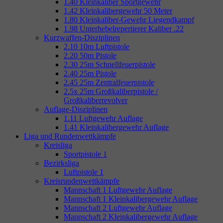
1.40 Kleinkaliber Sportgewehr
1.42 Kleinkalibergewehr 50 Meter
1.80 Kleinkaliber-Gewehr Liegendkampf
1.98 Unterhebelrepertierer Kaliber .22
Kurzwaffen-Disziplinen
2.10 10m Luftpistole
2.20 50m Pistole
2.30 25m Schnellfeuerpistole
2.40 25m Pistole
2.45 25m Zentralfeuerpistole
2.5x 25m Großkaliberpistole /
Großkaliberrevolver
Auflage-Disziplinen
1.11 Luftgewehr Auflage
1.41 Kleinkalibergewehr Auflage
Liga und Rundenwettkämpfe
Kreisliga
Sportpistole 1
Bezirksliga
Luftpistole 1
Kreisrundenwettkämpfe
Mannschaft 1 Luftgewehr Auflage
Mannschaft 1 Kleinkalibergewehr Auflage
Mannschaft 2 Luftgewehr Auflage
Mannschaft 2 Kleinkalibergewehr Auflage