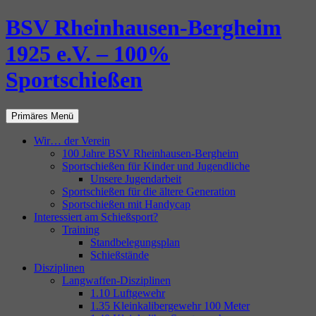
Zum
BSV Rheinhausen-Bergheim
Inhalt
springen
1925 e.V. – 100%
Sportschießen
Suchen
Primäres Menü
Wir… der Verein
100 Jahre BSV Rheinhausen-Bergheim
Sportschießen für Kinder und Jugendliche
Unsere Jugendarbeit
Sportschießen für die ältere Generation
Sportschießen mit Handycap
Interessiert am Schießsport?
Training
Standbelegungsplan
Schießstände
Disziplinen
Langwaffen-Disziplinen
1.10 Luftgewehr
1.35 Kleinkalibergewehr 100 Meter