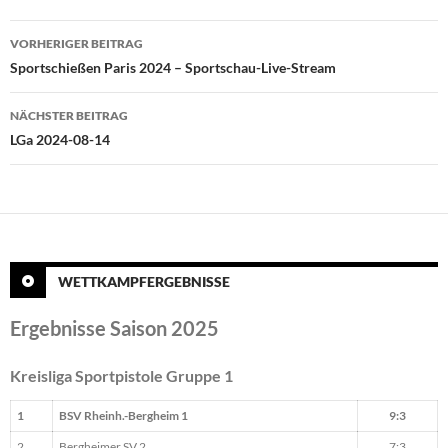
Beitragsnavigation
VORHERIGER BEITRAG
Sportschießen Paris 2024 – Sportschau-Live-Stream
NÄCHSTER BEITRAG
LGa 2024-08-14
WETTKAMPFERGEBNISSE
Ergebnisse Saison 2025
Kreisliga Sportpistole Gruppe 1
1
BSV Rheinh.-Bergheim 1
9:3
2
Bergheimer SV 2
7:3