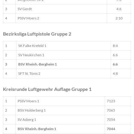
3
SV Gerdt
4:6
4
PSSV Moers 2
2:10
Bezirksliga Luftpistole Gruppe 2
1
SK Falke Krefeld 1
8:4
2
SV Neukirchen 1
6:6
3
BSV Rheinh.-Bergheim 1
6:6
4
SFT St. Tönis 2
4:8
Kreisrunde Luftgewehr Auflage Gruppe 1
1
PSSV Moers 1
7123
2
BSV Holderberg 1
7065
3
SV Asberg 1
7054
4
BSV Rheinh.-Bergheim 1
7044