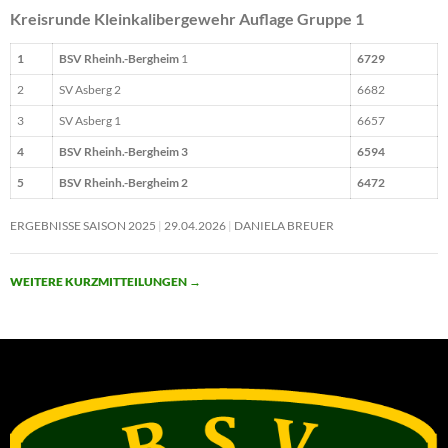
Kreisrunde Kleinkalibergewehr Auflage Gruppe 1
1
BSV Rheinh.-Bergheim
1
6729
2
SV Asberg 2
6682
3
SV Asberg 1
6657
4
BSV Rheinh.-Bergheim 3
6594
5
BSV Rheinh.-Bergheim 2
6472
ERGEBNISSE SAISON 2025
29.04.2026
DANIELA BREUER
WEITERE KURZMITTEILUNGEN
→