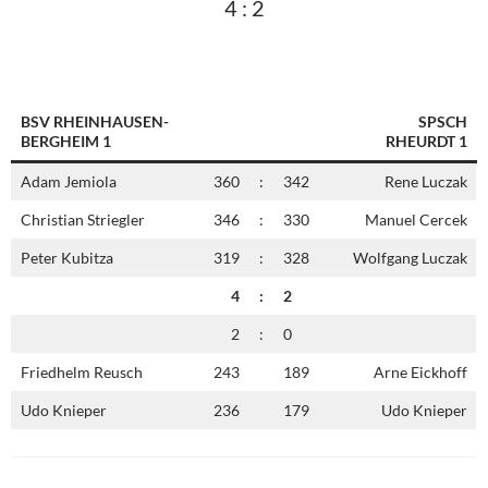
4 : 2
BSV RHEINHAUSEN-
SPSCH
BERGHEIM 1
RHEURDT 1
Adam Jemiola
360
:
342
Rene Luczak
Christian Striegler
346
:
330
Manuel Cercek
Peter Kubitza
319
:
328
Wolfgang Luczak
4
:
2
2
:
0
Friedhelm Reusch
243
189
Arne Eickhoff
Udo Knieper
236
179
Udo Knieper