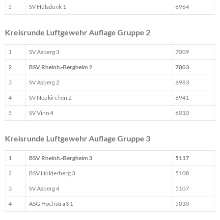
5
SV Hülsdonk 1
6964
Kreisrunde Luftgewehr Auflage Gruppe 2
1
SV Asberg 3
7009
2
BSV Rheinh.-Bergheim 2
7003
3
SV Asberg 2
6983
4
SV Neukirchen 2
6941
5
SV Vinn 4
6010
Kreisrunde Luftgewehr Auflage Gruppe 3
1
BSV Rheinh.-Bergheim 3
5117
2
BSV Holderberg 3
5108
3
SV Asberg 4
5107
4
ASG Hochstraß 1
5030