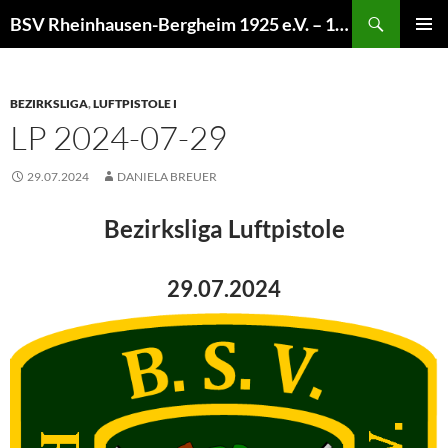
Zum
Suchen
BSV Rheinhausen-Bergheim 1925 e.V. – 100% Sportschießen
Inhalt
PRIMÄR
springen
MENÜ
BEZIRKSLIGA
,
LUFTPISTOLE I
LP 2024-07-29
29.07.2024
DANIELA BREUER
Bezirksliga Luftpistole
29.07.2024