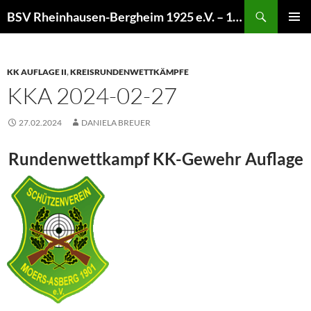
Zum
Suchen
BSV Rheinhausen-Bergheim 1925 e.V. – 100% Sportschießen
Inhalt
PRIMÄR
springen
MENÜ
KK AUFLAGE II
,
KREISRUNDENWETTKÄMPFE
KKA 2024-02-27
27.02.2024
DANIELA BREUER
Rundenwettkampf KK-Gewehr Auflage