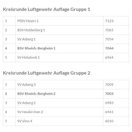
Kreisrunde Luftgewehr Auflage Gruppe 1
1
PSSV Moers 1
7123
2
BSV Holderberg 1
7065
3
SV Asberg 1
7054
4
BSV Rheinh.-Bergheim 1
7044
5
SV Hülsdonk 1
6964
Kreisrunde Luftgewehr Auflage Gruppe 2
1
SV Asberg 3
7009
2
BSV Rheinh.-Bergheim 2
7003
3
SV Asberg 2
6983
4
SV Neukirchen 2
6941
5
SV Vinn 4
6010