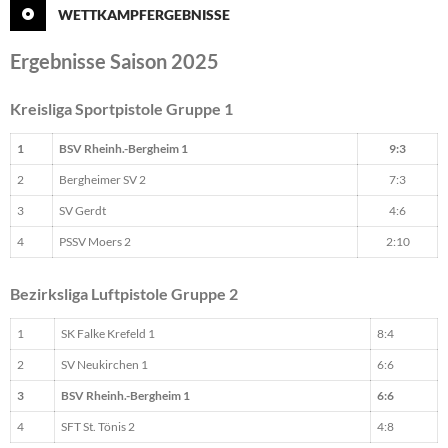
WETTKAMPFERGEBNISSE
Ergebnisse Saison 2025
Kreisliga Sportpistole Gruppe 1
1
BSV Rheinh.-Bergheim 1
9:3
2
Bergheimer SV 2
7:3
3
SV Gerdt
4:6
4
PSSV Moers 2
2:10
Bezirksliga Luftpistole Gruppe 2
1
SK Falke Krefeld 1
8:4
2
SV Neukirchen 1
6:6
3
BSV Rheinh.-Bergheim 1
6:6
4
SFT St. Tönis 2
4:8