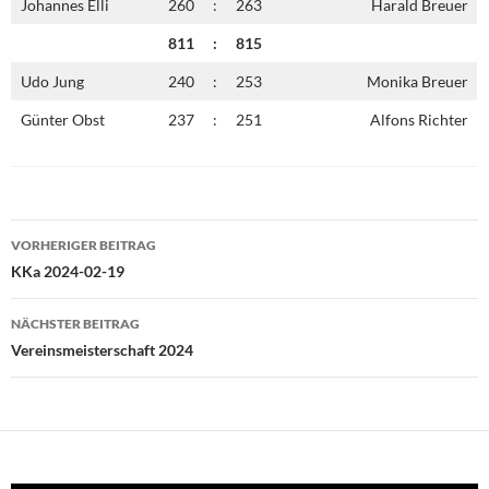
Johannes Elli
260
:
263
Harald Breuer
811
:
815
Udo Jung
240
:
253
Monika Breuer
Günter Obst
237
:
251
Alfons Richter
Beitragsnavigation
VORHERIGER BEITRAG
KKa 2024-02-19
NÄCHSTER BEITRAG
Vereinsmeisterschaft 2024