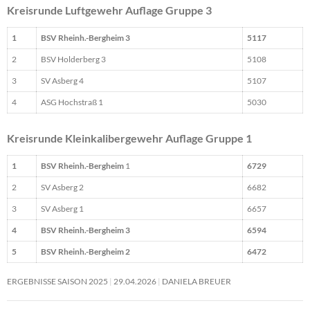
Kreisrunde Luftgewehr Auflage Gruppe 3
1
BSV Rheinh.-Bergheim 3
5117
2
BSV Holderberg 3
5108
3
SV Asberg 4
5107
4
ASG Hochstraß 1
5030
Kreisrunde Kleinkalibergewehr Auflage Gruppe 1
1
BSV Rheinh.-Bergheim
1
6729
2
SV Asberg 2
6682
3
SV Asberg 1
6657
4
BSV Rheinh.-Bergheim 3
6594
5
BSV Rheinh.-Bergheim 2
6472
ERGEBNISSE SAISON 2025
29.04.2026
DANIELA BREUER