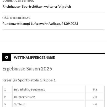
VORHERIGER BEITRAG
Rheinhauser Sportschützen weiter erfolgreich
NÄCHSTER BEITRAG
Rundenwettkampf Luftgewehr Auflage, 21.09.2023
WETTKAMPFERGEBNISSE
Ergebnisse Saison 2025
Kreisliga Sportpistole Gruppe 1
1
BSV Rheinh.-Bergheim 1
9:3
2
Bergheimer SV 2
7:3
3
SV Gerdt
4:6