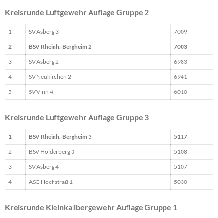
Kreisrunde Luftgewehr Auflage Gruppe 2
1
SV Asberg 3
7009
2
BSV Rheinh.-Bergheim 2
7003
3
SV Asberg 2
6983
4
SV Neukirchen 2
6941
5
SV Vinn 4
6010
Kreisrunde Luftgewehr Auflage Gruppe 3
1
BSV Rheinh.-Bergheim 3
5117
2
BSV Holderberg 3
5108
3
SV Asberg 4
5107
4
ASG Hochstraß 1
5030
Kreisrunde Kleinkalibergewehr Auflage Gruppe 1