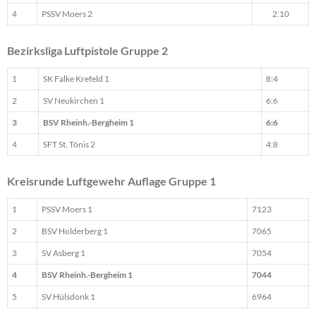
4
PSSV Moers 2
2:10
Bezirksliga Luftpistole Gruppe 2
1
SK Falke Krefeld 1
8:4
2
SV Neukirchen 1
6:6
3
BSV Rheinh.-Bergheim 1
6:6
4
SFT St. Tönis 2
4:8
Kreisrunde Luftgewehr Auflage Gruppe 1
1
PSSV Moers 1
7123
2
BSV Holderberg 1
7065
3
SV Asberg 1
7054
4
BSV Rheinh.-Bergheim 1
7044
5
SV Hülsdonk 1
6964