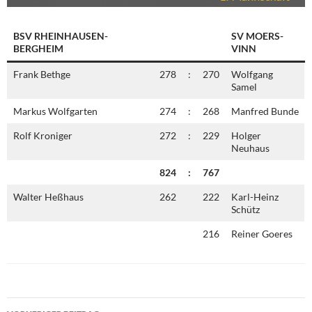
BSV RHEINHAUSEN-
SV MOERS-
BERGHEIM
VINN
Frank Bethge
278
:
270
Wolfgang
Samel
Markus Wolfgarten
274
:
268
Manfred Bunde
Rolf Kroniger
272
:
229
Holger
Neuhaus
824
:
767
Walter Heßhaus
262
222
Karl-Heinz
Schütz
216
Reiner Goeres
Beitragsnavigation