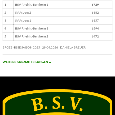
1
BSV Rheinh.-Bergheim
1
6729
2
SV Asberg 2
6682
3
SV Asberg 1
6657
4
BSV Rheinh.-Bergheim 3
6594
5
BSV Rheinh.-Bergheim 2
6472
ERGEBNISSE SAISON 2025
29.04.2026
DANIELA BREUER
WEITERE KURZMITTEILUNGEN
→