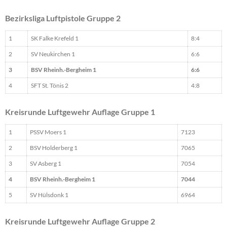
Bezirksliga Luftpistole Gruppe 2
1
SK Falke Krefeld 1
8:4
2
SV Neukirchen 1
6:6
3
BSV Rheinh.-Bergheim 1
6:6
4
SFT St. Tönis 2
4:8
Kreisrunde Luftgewehr Auflage Gruppe 1
1
PSSV Moers 1
7123
2
BSV Holderberg 1
7065
3
SV Asberg 1
7054
4
BSV Rheinh.-Bergheim 1
7044
5
SV Hülsdonk 1
6964
Kreisrunde Luftgewehr Auflage Gruppe 2