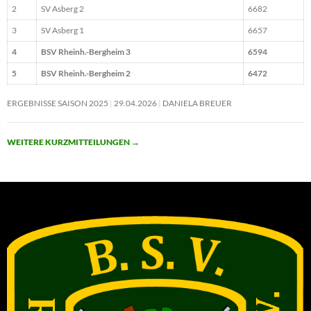
2
SV Asberg 2
6682
3
SV Asberg 1
6657
4
BSV Rheinh.-Bergheim 3
6594
5
BSV Rheinh.-Bergheim 2
6472
ERGEBNISSE SAISON 2025
29.04.2026
DANIELA BREUER
WEITERE KURZMITTEILUNGEN
→