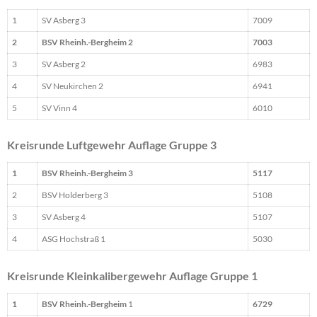
1
SV Asberg 3
7009
2
BSV Rheinh.-Bergheim 2
7003
3
SV Asberg 2
6983
4
SV Neukirchen 2
6941
5
SV Vinn 4
6010
Kreisrunde Luftgewehr Auflage Gruppe 3
1
BSV Rheinh.-Bergheim 3
5117
2
BSV Holderberg 3
5108
3
SV Asberg 4
5107
4
ASG Hochstraß 1
5030
Kreisrunde Kleinkalibergewehr Auflage Gruppe 1
1
BSV Rheinh.-Bergheim
1
6729