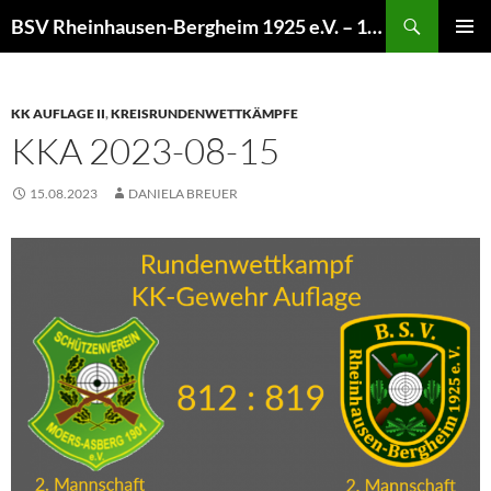
Zum
Suchen
BSV Rheinhausen-Bergheim 1925 e.V. – 100% Sportschießen
Inhalt
PRIMÄR
springen
MENÜ
KK AUFLAGE II
,
KREISRUNDENWETTKÄMPFE
KKA 2023-08-15
15.08.2023
DANIELA BREUER