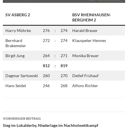
SV ASBERG 2
BSV RHEINHAUSEN-
BERGHEIM 2
Harry Möhrke
276
:
274
Harald Breuer
Bernhard
272
:
274
Klauspeter Hennes
Brakemeier
Birgit Jung
264
:
271
Monika Breuer
812
:
819
Dagmar Sartowski
260
270
Detlef Frühauf
Hans Seidel
246
268
Alfons Richter
Beitragsnavigation
VORHERIGER BEITRAG
Sieg im Lokalderby, Niederlage im Nachholwettkampf