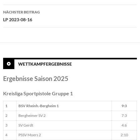
NÄCHSTER BEITRAG
LP 2023-08-16
WETTKAMPFERGEBNISSE
Ergebnisse Saison 2025
Kreisliga Sportpistole Gruppe 1
1
BSV Rheinh.-Bergheim 1
9:3
2
Bergheimer SV 2
7:3
3
SV Gerdt
4:6
4
PSSV Moers 2
2:10