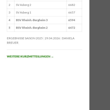
2
SV Asberg 2
6682
3
SV Asberg 1
6657
4
BSV Rheinh.-Bergheim 3
6594
5
BSV Rheinh.-Bergheim 2
6472
ERGEBNISSE SAISON 2025
29.04.2026
DANIELA
BREUER
WEITERE KURZMITTEILUNGEN
→