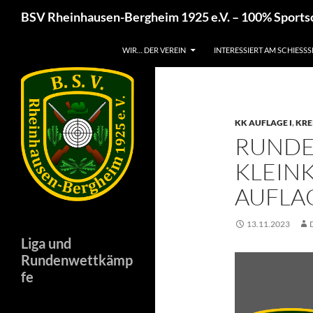
Zum
Suchen
BSV Rheinhausen-Bergheim 1925 e.V. – 100% Sport
Inhalt
springen
WIR… DER VEREIN
INTERESSIERT AM SCHIESSS
KK AUFLAGE I
,
KRE
RUND
KLEIN
AUFLAG
13.11.2023
Liga und
Rundenwettkämp
fe