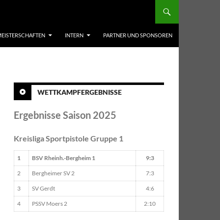
EISTERSCHAFTEN
INTERN
PARTNER UND SPONSOREN
WETTKAMPFERGEBNISSE
Ergebnisse Saison 2025
Kreisliga Sportpistole Gruppe 1
1
BSV Rheinh.-Bergheim 1
9:3
2
Bergheimer SV 2
7:3
3
SV Gerdt
4:6
4
PSSV Moers 2
2:10