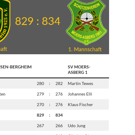
USEN-BERGHEIM
SV MOERS-
ASBERG 1
280
:
282
Martin Tewes
ten
279
:
276
Johannes Elli
270
:
276
Klaus Fischer
829
:
834
267
266
Udo Jung