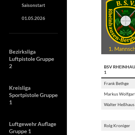
Saisonstart
01.05.2026
Bezirksliga
Luftpistole Gruppe
2
BSV RHEINHA
1
Frank Bethge
Kreisliga
Markus Wolfgar
Sportpistole Gruppe
1
Walter Heßhaus
Luftgewehr Auflage
Rolg Kroniger
Gruppe 1