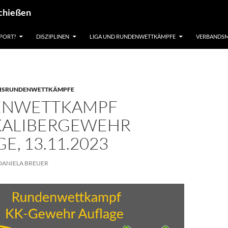
schießen
PORT?
DISZIPLINEN
LIGA UND RUNDENWETTKÄMPFE
VERBANDSM
ISRUNDENWETTKÄMPFE
ENWETTKAMPF
KALIBERGEWEHR
E, 13.11.2023
DANIELA BREUER