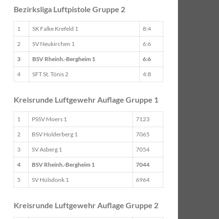
Bezirksliga Luftpistole Gruppe 2
1
SK Falke Krefeld 1
8:4
2
SV Neukirchen 1
6:6
3
BSV Rheinh.-Bergheim 1
6:6
4
SFT St. Tönis 2
4:8
Kreisrunde Luftgewehr Auflage Gruppe 1
1
PSSV Moers 1
7123
2
BSV Holderberg 1
7065
3
SV Asberg 1
7054
4
BSV Rheinh.-Bergheim 1
7044
5
SV Hülsdonk 1
6964
Kreisrunde Luftgewehr Auflage Gruppe 2