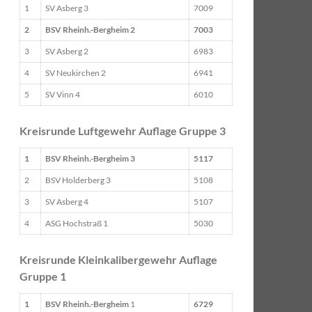
1
SV Asberg 3
7009
2
BSV Rheinh.-Bergheim 2
7003
3
SV Asberg 2
6983
4
SV Neukirchen 2
6941
5
SV Vinn 4
6010
Kreisrunde Luftgewehr Auflage Gruppe 3
1
BSV Rheinh.-Bergheim 3
5117
2
BSV Holderberg 3
5108
3
SV Asberg 4
5107
4
ASG Hochstraß 1
5030
Kreisrunde Kleinkalibergewehr Auflage
Gruppe 1
1
BSV Rheinh.-Bergheim
1
6729