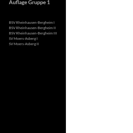
Auflage Gruppe 1
BSV Rheinhausen-Bergheim I
BSV Rheinhausen-Bergheim II
BSV Rheinhausen-Bergheim III
SV Moers-Asberg I
SV Moers-Asberg II