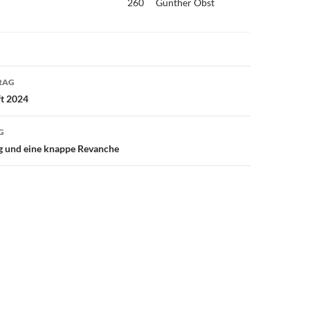
260
Günther Obst
avigation
RAG
ft 2024
G
eg und eine knappe Revanche