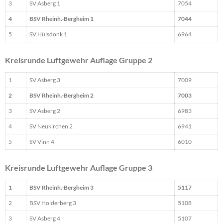
3
SV Asberg 1
7054
4
BSV Rheinh.-Bergheim 1
7044
5
SV Hülsdonk 1
6964
Kreisrunde Luftgewehr Auflage Gruppe 2
1
SV Asberg 3
7009
2
BSV Rheinh.-Bergheim 2
7003
3
SV Asberg 2
6983
4
SV Neukirchen 2
6941
5
SV Vinn 4
6010
Kreisrunde Luftgewehr Auflage Gruppe 3
1
BSV Rheinh.-Bergheim 3
5117
2
BSV Holderberg 3
5108
3
SV Asberg 4
5107