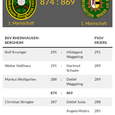
BSV RHEINHAUSEN-
PSSV
BERGHEIM
MOERS
Rolf Kroniger
295
:
Hildegard
291
Waggeling
Walter Heßhaus
291
:
Hartmut
289
Schaale
Markus Wolfgarten
288
:
Detlef
289
Waggeling
874
:
869
Christian Striegler
287
Detlef Justa
288
Angela Modro
285