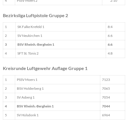
4
PSSV Moers 2
2:10
Bezirksliga Luftpistole Gruppe 2
1
SK Falke Krefeld 1
8:4
2
SV Neukirchen 1
6:6
3
BSV Rheinh.-Bergheim 1
6:6
4
SFT St. Tönis 2
4:8
Kreisrunde Luftgewehr Auflage Gruppe 1
1
PSSV Moers 1
7123
2
BSV Holderberg 1
7065
3
SV Asberg 1
7054
4
BSV Rheinh.-Bergheim 1
7044
5
SV Hülsdonk 1
6964