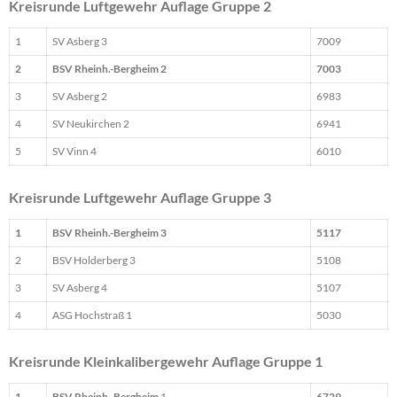
Kreisrunde Luftgewehr Auflage Gruppe 2
1
SV Asberg 3
7009
2
BSV Rheinh.-Bergheim 2
7003
3
SV Asberg 2
6983
4
SV Neukirchen 2
6941
5
SV Vinn 4
6010
Kreisrunde Luftgewehr Auflage Gruppe 3
1
BSV Rheinh.-Bergheim 3
5117
2
BSV Holderberg 3
5108
3
SV Asberg 4
5107
4
ASG Hochstraß 1
5030
Kreisrunde Kleinkalibergewehr Auflage Gruppe 1
1
BSV Rheinh.-Bergheim
1
6729