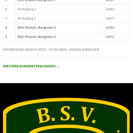
2
SV Asberg 2
6682
3
SV Asberg 1
6657
4
BSV Rheinh.-Bergheim 3
6594
5
BSV Rheinh.-Bergheim 2
6472
ERGEBNISSE SAISON 2025
29.04.2026
DANIELA BREUER
WEITERE KURZMITTEILUNGEN
→