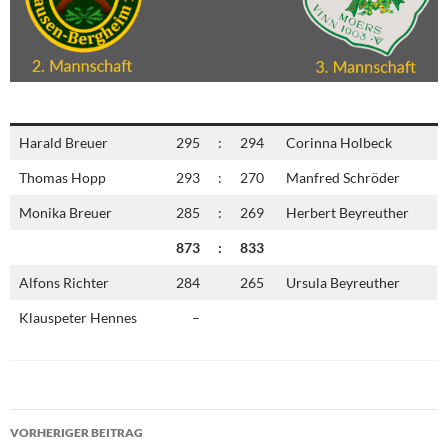
Harald Breuer
295
:
294
Corinna Holbeck
Thomas Hopp
293
:
270
Manfred Schröder
Monika Breuer
285
:
269
Herbert Beyreuther
873
:
833
Alfons Richter
284
265
Ursula Beyreuther
Klauspeter Hennes
–
Beitragsnavigation
VORHERIGER BEITRAG