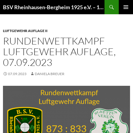
Zum
Suchen
BSV Rheinhausen-Bergheim 1925 e.V. – 100% Sportschießen
Inhalt
PRIMÄR
springen
MENÜ
LUFTGEWEHR AUFLAGE II
RUNDENWETTKAMPF
LUFTGEWEHR AUFLAGE,
07.09.2023
07.09.2023
DANIELA BREUER