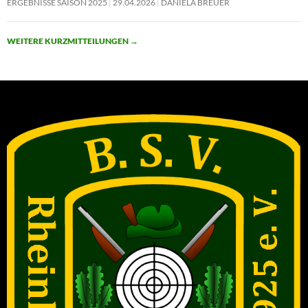
ERGEBNISSE SAISON 2025
29.04.2026
DANIELA BREUER
WEITERE KURZMITTEILUNGEN
→