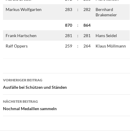
Markus Wolfgarten
283
:
282
Bernhard
Brakemeier
870
:
864
Frank Hartschen
281
:
281
Hans Seidel
Ralf Oppers
259
:
264
Klaus Möllmann
Beitragsnavigation
VORHERIGER BEITRAG
Ausfälle bei Schützen und Ständen
NÄCHSTER BEITRAG
Nochmal Medaillen sammeln