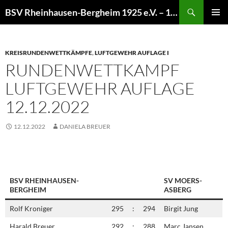
Zum
Suchen
BSV Rheinhausen-Bergheim 1925 e.V. – 100% Sportschießen
Inhalt
PRIMÄR
springen
MENÜ
KREISRUNDENWETTKÄMPFE
,
LUFTGEWEHR AUFLAGE I
RUNDENWETTKAMPF
LUFTGEWEHR AUFLAGE
12.12.2022
12.12.2022
DANIELA BREUER
BSV RHEINHAUSEN-
SV MOERS-
BERGHEIM
ASBERG
Rolf Kroniger
295
:
294
Birgit Jung
Harald Breuer
292
:
288
Marc Jansen