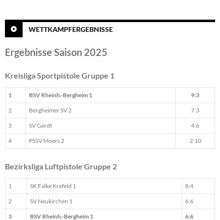
WETTKAMPFERGEBNISSE
Ergebnisse Saison 2025
Kreisliga Sportpistole Gruppe 1
1
BSV Rheinh.-Bergheim 1
9:3
2
Bergheimer SV 2
7:3
3
SV Gerdt
4:6
4
PSSV Moers 2
2:10
Bezirksliga Luftpistole Gruppe 2
1
SK Falke Krefeld 1
8:4
2
SV Neukirchen 1
6:6
3
BSV Rheinh.-Bergheim 1
6:6