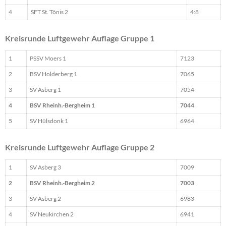
4
SFT St. Tönis 2
4:8
Kreisrunde Luftgewehr Auflage Gruppe 1
1
PSSV Moers 1
7123
2
BSV Holderberg 1
7065
3
SV Asberg 1
7054
4
BSV Rheinh.-Bergheim 1
7044
5
SV Hülsdonk 1
6964
Kreisrunde Luftgewehr Auflage Gruppe 2
1
SV Asberg 3
7009
2
BSV Rheinh.-Bergheim 2
7003
3
SV Asberg 2
6983
4
SV Neukirchen 2
6941