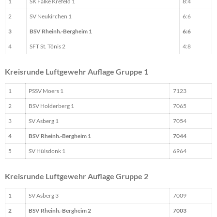
1
SK Falke Krefeld 1
8:4
2
SV Neukirchen 1
6:6
3
BSV Rheinh.-Bergheim 1
6:6
4
SFT St. Tönis 2
4:8
Kreisrunde Luftgewehr Auflage Gruppe 1
1
PSSV Moers 1
7123
2
BSV Holderberg 1
7065
3
SV Asberg 1
7054
4
BSV Rheinh.-Bergheim 1
7044
5
SV Hülsdonk 1
6964
Kreisrunde Luftgewehr Auflage Gruppe 2
1
SV Asberg 3
7009
2
BSV Rheinh.-Bergheim 2
7003