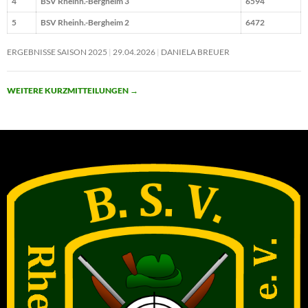
4
BSV Rheinh.-Bergheim 3
6594
5
BSV Rheinh.-Bergheim 2
6472
ERGEBNISSE SAISON 2025
29.04.2026
DANIELA BREUER
WEITERE KURZMITTEILUNGEN
→