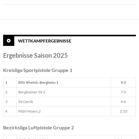
WETTKAMPFERGEBNISSE
Ergebnisse Saison 2025
Kreisliga Sportpistole Gruppe 1
1
BSV Rheinh.-Bergheim 1
9:3
2
Bergheimer SV 2
7:3
3
SV Gerdt
4:6
4
PSSV Moers 2
2:10
Bezirksliga Luftpistole Gruppe 2