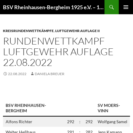
Zum
Suchen
BSV Rheinhausen-Bergheim 1925 e.V. – 100% Sportschießen
Inhalt
PRIMÄR
springen
MENÜ
KREISRUNDENWETTKÄMPFE
,
LUFTGEWEHR AUFLAGE II
RUNDENWETTKAMPF
LUFTGEWEHR AUFLAGE
22.08.2022
22.08.2022
DANIELA BREUER
BSV RHEINHAUSEN-
SV MOERS-
BERGHEIM
VINN
Alfons Richter
292
:
292
Wolfgang Samel
Walter Heßhaus
291
:
282
Jens Kamann