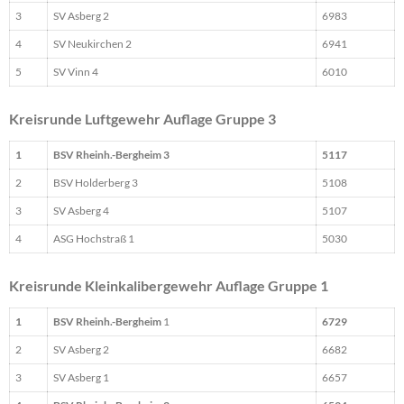
3
SV Asberg 2
6983
4
SV Neukirchen 2
6941
5
SV Vinn 4
6010
Kreisrunde Luftgewehr Auflage Gruppe 3
1
BSV Rheinh.-Bergheim 3
5117
2
BSV Holderberg 3
5108
3
SV Asberg 4
5107
4
ASG Hochstraß 1
5030
Kreisrunde Kleinkalibergewehr Auflage Gruppe 1
1
BSV Rheinh.-Bergheim
1
6729
2
SV Asberg 2
6682
3
SV Asberg 1
6657