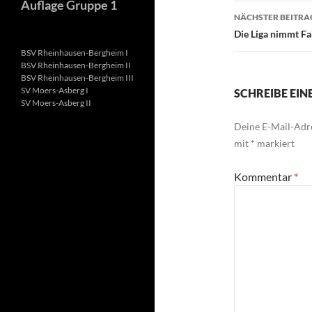
Auflage Gruppe 1
NÄCHSTER BEITRA
Die Liga nimmt Fa
BSV Rheinhausen-Bergheim I
BSV Rheinhausen-Bergheim II
BSV Rheinhausen-Bergheim III
SV Moers-Asberg I
SCHREIBE EI
SV Moers-Asberg II
Deine E-Mail-Adre
mit
*
markiert
Kommentar
*