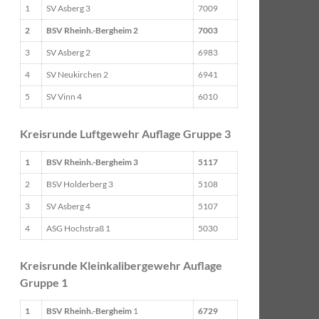
1
SV Asberg 3
7009
2
BSV Rheinh.-Bergheim 2
7003
3
SV Asberg 2
6983
4
SV Neukirchen 2
6941
5
SV Vinn 4
6010
Kreisrunde Luftgewehr Auflage Gruppe 3
1
BSV Rheinh.-Bergheim 3
5117
2
BSV Holderberg 3
5108
3
SV Asberg 4
5107
4
ASG Hochstraß 1
5030
Kreisrunde Kleinkalibergewehr Auflage
Gruppe 1
1
BSV Rheinh.-Bergheim
1
6729