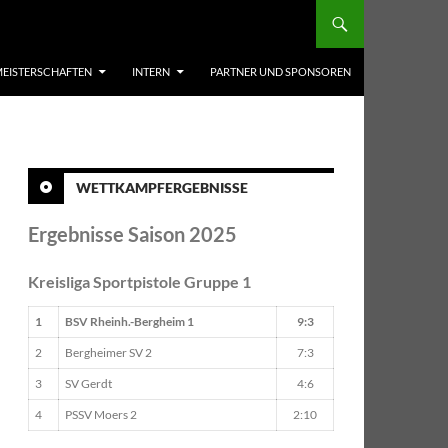
EISTERSCHAFTEN
INTERN
PARTNER UND SPONSOREN
WETTKAMPFERGEBNISSE
Ergebnisse Saison 2025
Kreisliga Sportpistole Gruppe 1
1
BSV Rheinh.-Bergheim 1
9:3
2
Bergheimer SV 2
7:3
3
SV Gerdt
4:6
4
PSSV Moers 2
2:10