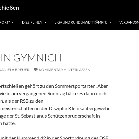
schießen
PORT?
DISZIPLINEN
LIGA UND RUNDENWETTKÄMPFE
VERBANDSM
 IN GYMNICH
DANIELA BREUER
KOMMENTAR HINTERLASSEN
ortschießen gehört zu den Sommersportarten. Aber
wie in am vergangenen Sonntag hätte es dann doch
n, als der RSB zu den
eisterschaften in der Disziplin Kleinkalibergewehr
ge der St. Sebastianus Schützenbruderschaft in
 hatte.
n mit der Nummer 1.42 in der Sportordnung des DSB