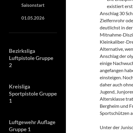
Saisonstart
existiert ers
Anschlag 30 Sch
01.05.2026
Zielfernrohr ode
deutlichst in de
Mitnahme-Diszipl
Kleinkaliber-Dr
Alternative, we
Bezirksliga
Anschlag der ol
Luftpistole Gruppe
einige Nachwuch
2
angefangen habe
einsteigen. Noch
daher auch ohne
Kreisliga
Jugend, Junjoren
Sportpistole Gruppe
Altersklasse tr
1
Bergheim und F
Sportschützen a
Luftgewehr Auflage
Unter der Junis
Gruppe 1