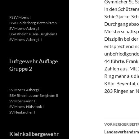
Gymnicher St. S
in den Schützens
Schießjacke, Sc
PSSV Moers I
BSV Holderberg-Bettenkamp I
Durchgang absolv
SV Moers-Asberg I
Meisterschaftspa
BSV Rheinhausen-Bergheim I
Disziplin bei de
SV Moers-Asberg III
entsprechend no
unbefriedigende
Luftgewehr Auflage
44 führte. Frank
Gruppe 2
Zahlen aus. Mit 
Ring mehr als d
Köln-Beyental, u
SV Moers-Asberg II
283 Ringen an N
BSV Rheinhausen-Bergheim II
SV Moers-Vinn II
SV Moers-Hülsdonk I
SV Neukirchen I
Beitragsn
VORHERIGER BEIT
Landesverbandsmei
Kleinkalibergewehr