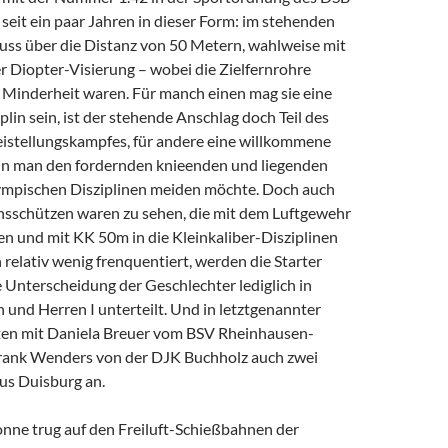
t seit ein paar Jahren in dieser Form: im stehenden
uss über die Distanz von 50 Metern, wahlweise mit
r Diopter-Visierung – wobei die Zielfernrohre
r Minderheit waren. Für manch einen mag sie eine
in sein, ist der stehende Anschlag doch Teil des
eistellungskampfes, für andere eine willkommene
nn man den fordernden knieenden und liegenden
ympischen Disziplinen meiden möchte. Doch auch
sschützen waren zu sehen, die mit dem Luftgewehr
n und mit KK 50m in die Kleinkaliber-Disziplinen
 relativ wenig frenquentiert, werden die Starter
 Unterscheidung der Geschlechter lediglich in
 und Herren I unterteilt. Und in letztgenannter
aten mit Daniela Breuer vom BSV Rheinhausen-
rank Wenders von der DJK Buchholz auch zwei
us Duisburg an.
onne trug auf den Freiluft-Schießbahnen der