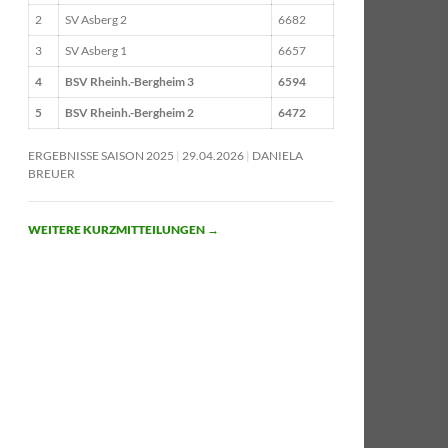
2
SV Asberg 2
6682
3
SV Asberg 1
6657
4
BSV Rheinh.-Bergheim 3
6594
5
BSV Rheinh.-Bergheim 2
6472
ERGEBNISSE SAISON 2025
29.04.2026
DANIELA
BREUER
WEITERE KURZMITTEILUNGEN
→