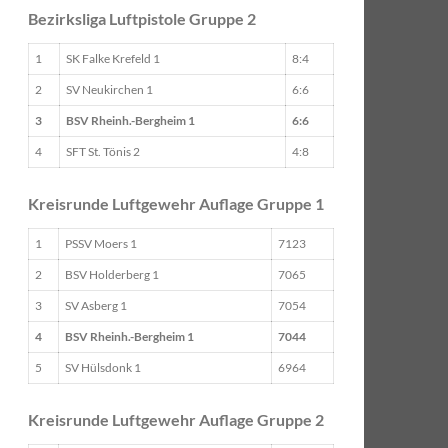
Bezirksliga Luftpistole Gruppe 2
1
SK Falke Krefeld 1
8:4
2
SV Neukirchen 1
6:6
3
BSV Rheinh.-Bergheim 1
6:6
4
SFT St. Tönis 2
4:8
Kreisrunde Luftgewehr Auflage Gruppe 1
1
PSSV Moers 1
7123
2
BSV Holderberg 1
7065
3
SV Asberg 1
7054
4
BSV Rheinh.-Bergheim 1
7044
5
SV Hülsdonk 1
6964
Kreisrunde Luftgewehr Auflage Gruppe 2