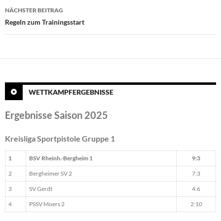
NÄCHSTER BEITRAG
Regeln zum Trainingsstart
WETTKAMPFERGEBNISSE
Ergebnisse Saison 2025
Kreisliga Sportpistole Gruppe 1
1
BSV Rheinh.-Bergheim 1
9:3
2
Bergheimer SV 2
7:3
3
SV Gerdt
4:6
4
PSSV Moers 2
2:10