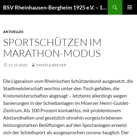
Zum
Suchen
BSV Rheinhausen-Bergheim 1925 e.V. – 100% Sportschießen
Inhalt
PRIMÄR
springen
MENÜ
AKTUELLES
SPORTSCHÜTZEN IM
MARATHON-MODUS
23.10.2020
DANIELA BREUER
Die Ligasaison vom Rheinischen Schützenbund ausgesetzt, die
Stadtmeisterschaft wortlos unter den Tisch gefallen, die
Kreismeisterschaften abgesagt – letzteres allerdings wegen
Sanierungen in der Schießanlagen im Moerser Henri-Guidet-
Zentrum. Als 100 Prozent kontaktlos, mit problemlosem
Abstandhalten und gesetzlich ohnehin vorgeschriebenen
leistungsstarken Belüftungen auf den Sportanlagen erweist
sich der Schießsport als ausgesprochen corona-tauglich. Der