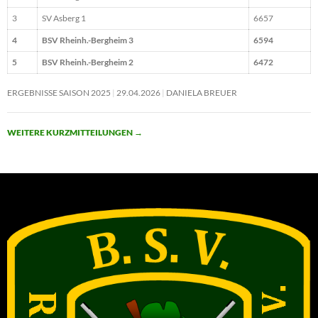
3
SV Asberg 1
6657
4
BSV Rheinh.-Bergheim 3
6594
5
BSV Rheinh.-Bergheim 2
6472
ERGEBNISSE SAISON 2025
29.04.2026
DANIELA BREUER
WEITERE KURZMITTEILUNGEN
→