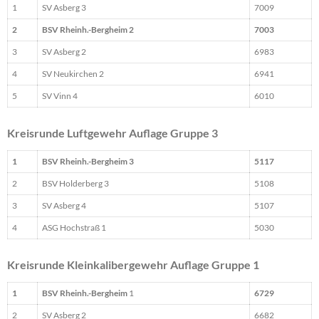
1
SV Asberg 3
7009
2
BSV Rheinh.-Bergheim 2
7003
3
SV Asberg 2
6983
4
SV Neukirchen 2
6941
5
SV Vinn 4
6010
Kreisrunde Luftgewehr Auflage Gruppe 3
1
BSV Rheinh.-Bergheim 3
5117
2
BSV Holderberg 3
5108
3
SV Asberg 4
5107
4
ASG Hochstraß 1
5030
Kreisrunde Kleinkalibergewehr Auflage Gruppe 1
1
BSV Rheinh.-Bergheim
1
6729
2
SV Asberg 2
6682