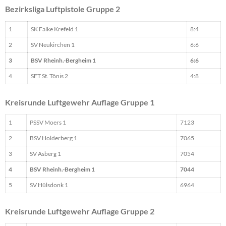
Bezirksliga Luftpistole Gruppe 2
1
SK Falke Krefeld 1
8:4
2
SV Neukirchen 1
6:6
3
BSV Rheinh.-Bergheim 1
6:6
4
SFT St. Tönis 2
4:8
Kreisrunde Luftgewehr Auflage Gruppe 1
1
PSSV Moers 1
7123
2
BSV Holderberg 1
7065
3
SV Asberg 1
7054
4
BSV Rheinh.-Bergheim 1
7044
5
SV Hülsdonk 1
6964
Kreisrunde Luftgewehr Auflage Gruppe 2