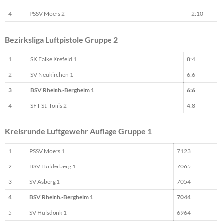
4
PSSV Moers 2
2:10
Bezirksliga Luftpistole Gruppe 2
1
SK Falke Krefeld 1
8:4
2
SV Neukirchen 1
6:6
3
BSV Rheinh.-Bergheim 1
6:6
4
SFT St. Tönis 2
4:8
Kreisrunde Luftgewehr Auflage Gruppe 1
1
PSSV Moers 1
7123
2
BSV Holderberg 1
7065
3
SV Asberg 1
7054
4
BSV Rheinh.-Bergheim 1
7044
5
SV Hülsdonk 1
6964