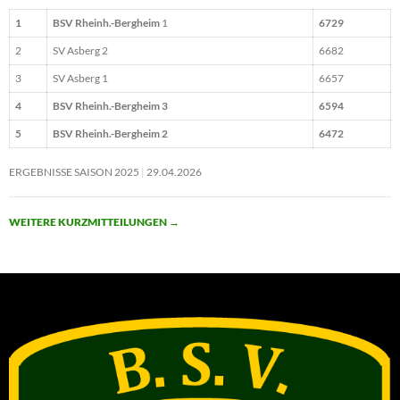
1
BSV Rheinh.-Bergheim
1
6729
2
SV Asberg 2
6682
3
SV Asberg 1
6657
4
BSV Rheinh.-Bergheim 3
6594
5
BSV Rheinh.-Bergheim 2
6472
ERGEBNISSE SAISON 2025
29.04.2026
WEITERE KURZMITTEILUNGEN
→