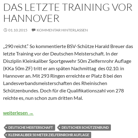
DAS LETZTE TRAINING VOR
HANNOVER
01.10.2015
KOMMENTAR HINTERLASSEN
„290 reicht.“ So kommentierte BSV-Schütze Harald Breuer das
letzte Training vor der Deutschen Meisterschaft. In der
Disziplin Kleinkaliber Sportgewehr 50m Zielfernrohr Auflage
(KKa 50m ZF) tritt er am späten Nachmittag des 02.10. in
Hannover an. Mit 293 Ringen erreichte er Platz 8 bei den
Landesverbandsmeisterschaften des Rheinischen
Schützenbundes. Doch für die Qualifikationszahl von 278
reichte es, nun schon zum dritten Mal.
Das letzte Training vor Hannover
weiterlesen
→
DEUTSCHE MEISTERSCHAFT
DEUTSCHER SCHÜTZENBUND
KLEINKALIBER 50 METER ZIELFERNROHR AUFLAGE