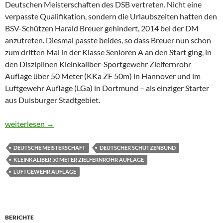
Deutschen Meisterschaften des DSB vertreten. Nicht eine
verpasste Qualifikation, sondern die Urlaubszeiten hatten den
BSV-Schützen Harald Breuer gehindert, 2014 bei der DM
anzutreten. Diesmal passte beides, so dass Breuer nun schon
zum dritten Mal in der Klasse Senioren A an den Start ging, in
den Disziplinen Kleinkaliber-Sportgewehr Zielfernrohr
Auflage über 50 Meter (KKa ZF 50m) in Hannover und im
Luftgewehr Auflage (LGa) in Dortmund – als einziger Starter
aus Duisburger Stadtgebiet.
Deutsche Meisterschaft Hannover – Dortmund
weiterlesen
→
DEUTSCHE MEISTERSCHAFT
DEUTSCHER SCHÜTZENBUND
KLEINKALIBER 50 METER ZIELFERNROHR AUFLAGE
LUFTGEWEHR AUFLAGE
BERICHTE