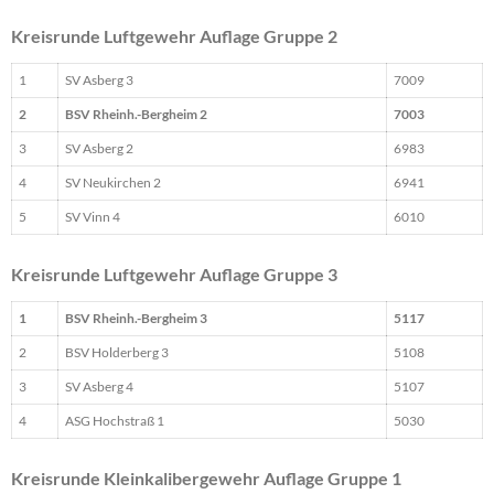
Kreisrunde Luftgewehr Auflage Gruppe 2
1
SV Asberg 3
7009
2
BSV Rheinh.-Bergheim 2
7003
3
SV Asberg 2
6983
4
SV Neukirchen 2
6941
5
SV Vinn 4
6010
Kreisrunde Luftgewehr Auflage Gruppe 3
1
BSV Rheinh.-Bergheim 3
5117
2
BSV Holderberg 3
5108
3
SV Asberg 4
5107
4
ASG Hochstraß 1
5030
Kreisrunde Kleinkalibergewehr Auflage Gruppe 1