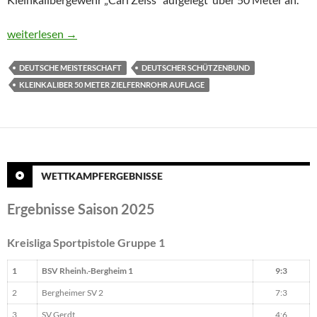
Senioren qualifizieren sich für die Deutsche Meisterschaft
weiterlesen
→
DEUTSCHE MEISTERSCHAFT
DEUTSCHER SCHÜTZENBUND
KLEINKALIBER 50 METER ZIELFERNROHR AUFLAGE
WETTKAMPFERGEBNISSE
Ergebnisse Saison 2025
Kreisliga Sportpistole Gruppe 1
1
BSV Rheinh.-Bergheim 1
9:3
2
Bergheimer SV 2
7:3
3
SV Gerdt
4:6