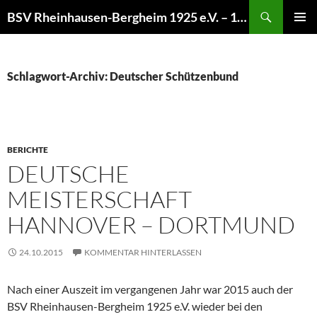
Zum
Suchen
BSV Rheinhausen-Bergheim 1925 e.V. – 100% Sportschießen
Inhalt
PRIMÄR
springen
MENÜ
Schlagwort-Archiv: Deutscher Schützenbund
BERICHTE
DEUTSCHE
MEISTERSCHAFT
HANNOVER – DORTMUND
24.10.2015
KOMMENTAR HINTERLASSEN
Nach einer Auszeit im vergangenen Jahr war 2015 auch der
BSV Rheinhausen-Bergheim 1925 e.V. wieder bei den