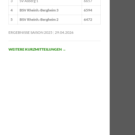
3
SV Asberg 1
6657
4
BSV Rheinh.-Bergheim 3
6594
5
BSV Rheinh.-Bergheim 2
6472
ERGEBNISSE SAISON 2025
29.04.2026
WEITERE KURZMITTEILUNGEN
→