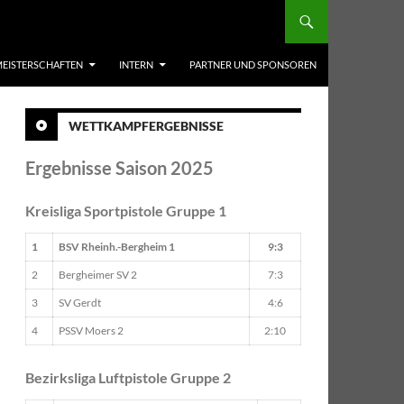
EISTERSCHAFTEN
INTERN
PARTNER UND SPONSOREN
WETTKAMPFERGEBNISSE
Ergebnisse Saison 2025
Kreisliga Sportpistole Gruppe 1
1
BSV Rheinh.-Bergheim 1
9:3
2
Bergheimer SV 2
7:3
3
SV Gerdt
4:6
4
PSSV Moers 2
2:10
Bezirksliga Luftpistole Gruppe 2