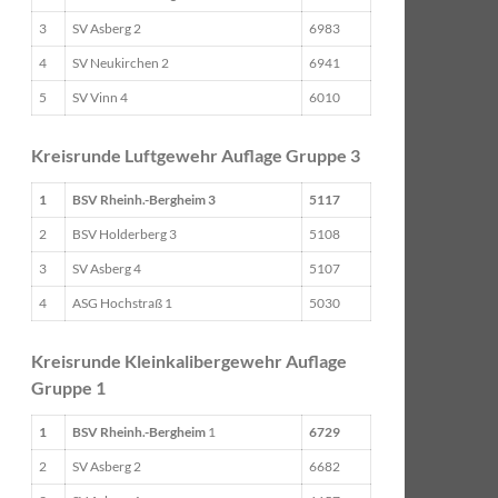
3
SV Asberg 2
6983
4
SV Neukirchen 2
6941
5
SV Vinn 4
6010
Kreisrunde Luftgewehr Auflage Gruppe 3
1
BSV Rheinh.-Bergheim 3
5117
2
BSV Holderberg 3
5108
3
SV Asberg 4
5107
4
ASG Hochstraß 1
5030
Kreisrunde Kleinkalibergewehr Auflage
Gruppe 1
1
BSV Rheinh.-Bergheim
1
6729
2
SV Asberg 2
6682