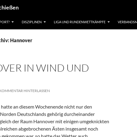
schießen
PORT?
DISZIPLINEN
LIGA UND RUNDENWETTKÄMPFE
VERBANDSM
chiv: Hannover
VER IN WIND UND
KOMMENTAR HINTERLASSEN
r hatte an diesem Wochenende nicht nur den
 Norden Deutschlands gehörig durcheinander
leich der Raum Hannover mit einigen umgeknickten
lreichen abgebrochenen Ästen insgesamt noch
n gekommen war, so hatte das Wetter auch