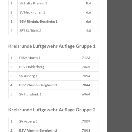
1
SK Falke Krefeld 1
8:4
2
SV Neukirchen 1
6:6
3
BSV Rheinh.-Bergheim 1
6:6
4
SFT St. Tönis 2
4:8
Kreisrunde Luftgewehr Auflage Gruppe 1
1
PSSV Moers 1
7123
2
BSV Holderberg 1
7065
3
SV Asberg 1
7054
4
BSV Rheinh.-Bergheim 1
7044
5
SV Hülsdonk 1
6964
Kreisrunde Luftgewehr Auflage Gruppe 2
1
SV Asberg 3
7009
2
BSV Rheinh.-Bergheim 2
7003