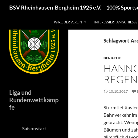
Suchen
BSV Rheinhausen-Bergheim 1925 e.V. – 100% Sport
Zum
WIR… DER VEREIN
INTERESSIERT AM SCHIESSS
Inhalt
springen
Schlagwort-Ar
BERICHTE
HANNO
REGEN
Liga und
10.10.2017
Rundenwettkämp
fe
Sturmtief Xavie
Bahnverkehr im
gebracht. Wenng
Saisonstart
Bäumen und zah
glimpflich davo