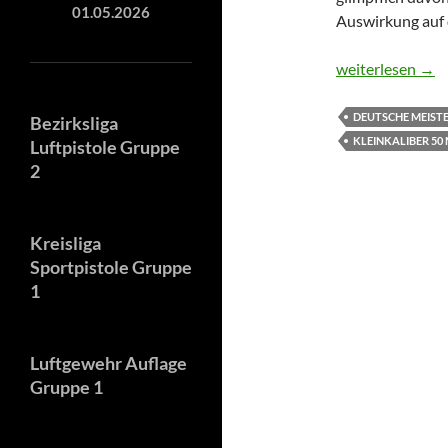
01.05.2026
Auswirkung auf 
Hannover in Wi
weiterlesen
→
DEUTSCHE MEIST
Bezirksliga
KLEINKALIBER 50
Luftpistole Gruppe
2
Kreisliga
Sportpistole Gruppe
1
Luftgewehr Auflage
Gruppe 1