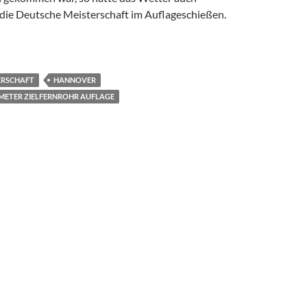
die Deutsche Meisterschaft im Auflageschießen.
nd und Regen
ERSCHAFT
HANNOVER
 METER ZIELFERNROHR AUFLAGE