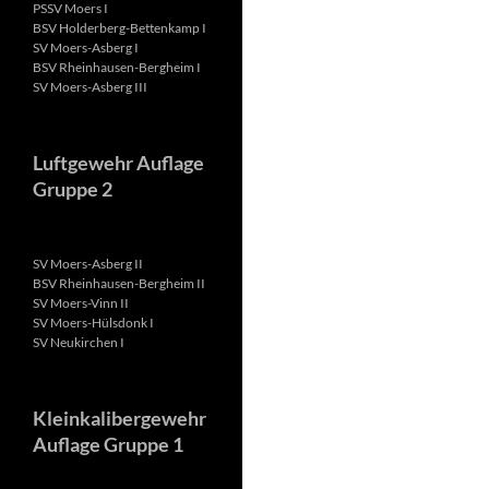
PSSV Moers I
BSV Holderberg-Bettenkamp I
SV Moers-Asberg I
BSV Rheinhausen-Bergheim I
SV Moers-Asberg III
Luftgewehr Auflage
Gruppe 2
SV Moers-Asberg II
BSV Rheinhausen-Bergheim II
SV Moers-Vinn II
SV Moers-Hülsdonk I
SV Neukirchen I
Kleinkalibergewehr
Auflage Gruppe 1