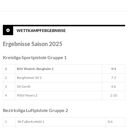
WETTKAMPFERGEBNISSE
Ergebnisse Saison 2025
Kreisliga Sportpistole Gruppe 1
1
BSV Rheinh.-Bergheim 1
9:3
2
Bergheimer SV 2
7:3
3
SV Gerdt
4:6
4
PSSV Moers 2
2:10
Bezirksliga Luftpistole Gruppe 2
1
SK Falke Krefeld 1
8:4