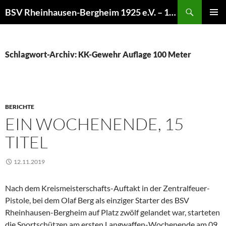
Zum
Suchen
BSV Rheinhausen-Bergheim 1925 e.V. – 100% Sportschießen
Inhalt
PRIMÄR
springen
MENÜ
Schlagwort-Archiv: KK-Gewehr Auflage 100 Meter
BERICHTE
EIN WOCHENENDE, 15
TITEL
12.11.2019
Nach dem Kreismeisterschafts-Auftakt in der Zentralfeuer-
Pistole, bei dem Olaf Berg als einziger Starter des BSV
Rheinhausen-Bergheim auf Platz zwölf gelandet war, starteten
die Sportschützen am ersten Langwaffen-Wochenende am 09.