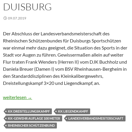
UISBURG
09.07.2019
Der Abschluss der Landesverbandsmeisterschaft des
Rheinischen Schützenbundes für Duisburgs Sportschützen
war einmal mehr dazu geeignet, die Situation des Sports in der
Stadt vor Augen zu führen. Gewissermaßen allein auf weiter
Flur traten Frank Wenders (Herren II) vom DJK Buchholz und
Daniela Breuer (Damen I) vom BSV Rheinhausen-Bergheim in
den Standarddisziplinen des Kleinkalibergewehrs,
Dreistellungskampf 3×20 und Liegendkampf, an.
Abschluss der LVM – Spiegel der Situation des Schießsports in 
weiterlesen
→
KK DREISTELLUNGSKAMPF
KK LIEGENDKAMPF
KK-GEWEHR AUFLAGE 100 METER
LANDESVERBANDSMEISTERSCHAFT
RHEINISCHER SCHÜTZENBUND