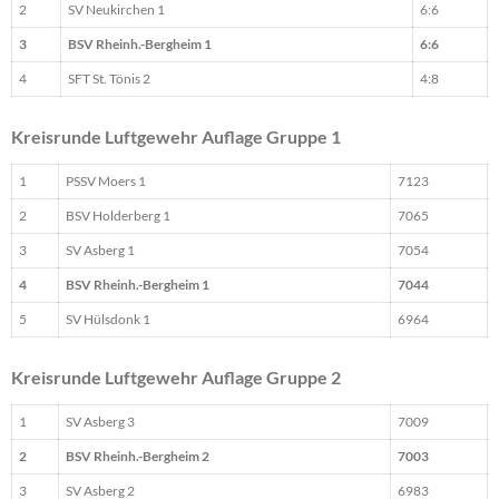
2
SV Neukirchen 1
6:6
3
BSV Rheinh.-Bergheim 1
6:6
4
SFT St. Tönis 2
4:8
Kreisrunde Luftgewehr Auflage Gruppe 1
1
PSSV Moers 1
7123
2
BSV Holderberg 1
7065
3
SV Asberg 1
7054
4
BSV Rheinh.-Bergheim 1
7044
5
SV Hülsdonk 1
6964
Kreisrunde Luftgewehr Auflage Gruppe 2
1
SV Asberg 3
7009
2
BSV Rheinh.-Bergheim 2
7003
3
SV Asberg 2
6983