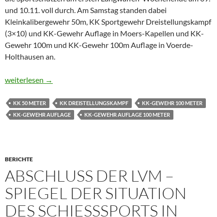
und 10.11. voll durch. Am Samstag standen dabei
Kleinkalibergewehr 50m, KK Sportgewehr Dreistellungskampf
(3×10) und KK-Gewehr Auflage in Moers-Kapellen und KK-
Gewehr 100m und KK-Gewehr 100m Auflage in Voerde-
Holthausen an.
Ein Wochenende, 15 Titel
weiterlesen
→
KK 50 METER
KK DREISTELLUNGSKAMPF
KK-GEWEHR 100 METER
KK-GEWEHR AUFLAGE
KK-GEWEHR AUFLAGE 100 METER
BERICHTE
ABSCHLUSS DER LVM –
SPIEGEL DER SITUATION
DES SCHIESSSPORTS IN D