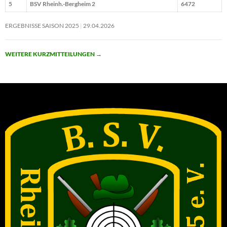
5
BSV Rheinh.-Bergheim 2
6472
ERGEBNISSE SAISON 2025
29.04.2026
WEITERE KURZMITTEILUNGEN
→