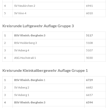
4
SV Neukirchen 2
6941
5
SV Vinn 4
6010
Kreisrunde Luftgewehr Auflage Gruppe 3
1
BSV Rheinh.-Bergheim 3
5117
2
BSV Holderberg 3
5108
3
SV Asberg 4
5107
4
ASG Hochstraß 1
5030
Kreisrunde Kleinkalibergewehr Auflage Gruppe 1
1
BSV Rheinh.-Bergheim
1
6729
2
SV Asberg 2
6682
3
SV Asberg 1
6657
4
BSV Rheinh.-Bergheim 3
6594