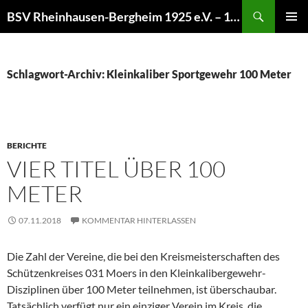
Zum
Suchen
BSV Rheinhausen-Bergheim 1925 e.V. – 100% Sportschießen
Inhalt
PRIMÄR
springen
MENÜ
Schlagwort-Archiv: Kleinkaliber Sportgewehr 100 Meter
BERICHTE
VIER TITEL ÜBER 100
METER
07.11.2018
KOMMENTAR HINTERLASSEN
Die Zahl der Vereine, die bei den Kreismeisterschaften des
Schützenkreises 031 Moers in den Kleinkalibergewehr-
Disziplinen über 100 Meter teilnehmen, ist überschaubar.
Tatsächlich verfügt nur ein einziger Verein im Kreis, die