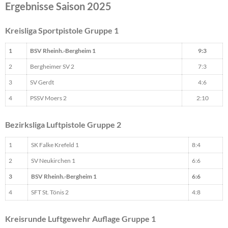
Ergebnisse Saison 2025
Kreisliga Sportpistole Gruppe 1
1
BSV Rheinh.-Bergheim 1
9:3
2
Bergheimer SV 2
7:3
3
SV Gerdt
4:6
4
PSSV Moers 2
2:10
Bezirksliga Luftpistole Gruppe 2
1
SK Falke Krefeld 1
8:4
2
SV Neukirchen 1
6:6
3
BSV Rheinh.-Bergheim 1
6:6
4
SFT St. Tönis 2
4:8
Kreisrunde Luftgewehr Auflage Gruppe 1