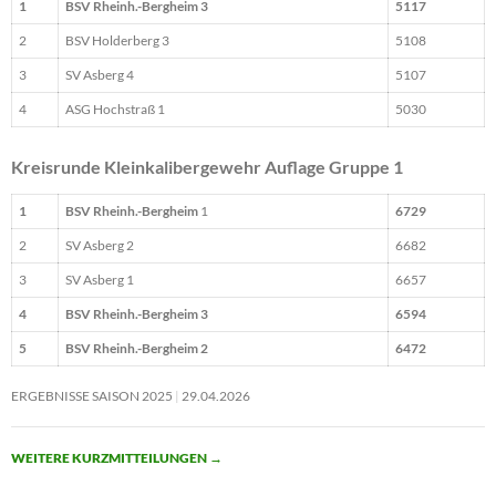
1
BSV Rheinh.-Bergheim 3
5117
2
BSV Holderberg 3
5108
3
SV Asberg 4
5107
4
ASG Hochstraß 1
5030
Kreisrunde Kleinkalibergewehr Auflage Gruppe 1
1
BSV Rheinh.-Bergheim
1
6729
2
SV Asberg 2
6682
3
SV Asberg 1
6657
4
BSV Rheinh.-Bergheim 3
6594
5
BSV Rheinh.-Bergheim 2
6472
ERGEBNISSE SAISON 2025
29.04.2026
WEITERE KURZMITTEILUNGEN
→