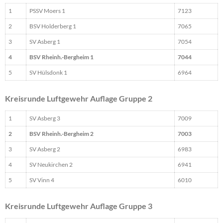
1
PSSV Moers 1
7123
2
BSV Holderberg 1
7065
3
SV Asberg 1
7054
4
BSV Rheinh.-Bergheim 1
7044
5
SV Hülsdonk 1
6964
Kreisrunde Luftgewehr Auflage Gruppe 2
1
SV Asberg 3
7009
2
BSV Rheinh.-Bergheim 2
7003
3
SV Asberg 2
6983
4
SV Neukirchen 2
6941
5
SV Vinn 4
6010
Kreisrunde Luftgewehr Auflage Gruppe 3