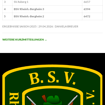
3
SV Asberg 1
6657
4
BSV Rheinh.-Bergheim 3
6594
5
BSV Rheinh.-Bergheim 2
6472
ERGEBNISSE SAISON 2025
29.04.2026
DANIELA BREUER
WEITERE KURZMITTEILUNGEN
→