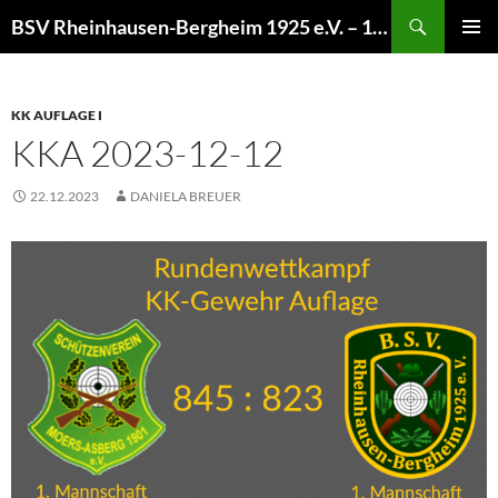
Zum
Suchen
BSV Rheinhausen-Bergheim 1925 e.V. – 100% Sportschießen
Inhalt
PRIMÄR
springen
MENÜ
KK AUFLAGE I
KKA 2023-12-12
22.12.2023
DANIELA BREUER