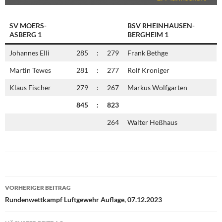
SV MOERS-
BSV RHEINHAUSEN-
ASBERG 1
BERGHEIM 1
Johannes Elli
285
:
279
Frank Bethge
Martin Tewes
281
:
277
Rolf Kroniger
Klaus Fischer
279
:
267
Markus Wolfgarten
845
:
823
264
Walter Heßhaus
Beitragsnavigation
VORHERIGER BEITRAG
Rundenwettkampf Luftgewehr Auflage, 07.12.2023