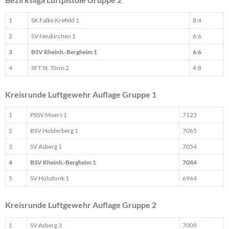
1
SK Falke Krefeld 1
8:4
2
SV Neukirchen 1
6:6
3
BSV Rheinh.-Bergheim 1
6:6
4
SFT St. Tönis 2
4:8
Kreisrunde Luftgewehr Auflage Gruppe 1
1
PSSV Moers 1
7123
2
BSV Holderberg 1
7065
3
SV Asberg 1
7054
4
BSV Rheinh.-Bergheim 1
7044
5
SV Hülsdonk 1
6964
Kreisrunde Luftgewehr Auflage Gruppe 2
1
SV Asberg 3
7009