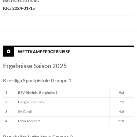
NÄCHSTER BEITRAG
KKa 2024-01-15
WETTKAMPFERGEBNISSE
Ergebnisse Saison 2025
Kreisliga Sportpistole Gruppe 1
1
BSV Rheinh.-Bergheim 1
9:3
2
Bergheimer SV 2
7:3
3
SV Gerdt
4:6
4
PSSV Moers 2
2:10
Bezirksliga Luftpistole Gruppe 2