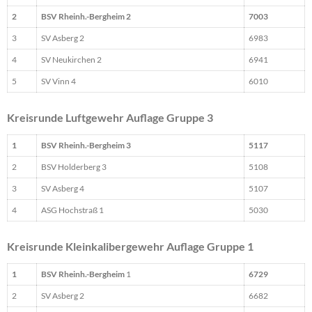
2
BSV Rheinh.-Bergheim 2
7003
3
SV Asberg 2
6983
4
SV Neukirchen 2
6941
5
SV Vinn 4
6010
Kreisrunde Luftgewehr Auflage Gruppe 3
1
BSV Rheinh.-Bergheim 3
5117
2
BSV Holderberg 3
5108
3
SV Asberg 4
5107
4
ASG Hochstraß 1
5030
Kreisrunde Kleinkalibergewehr Auflage Gruppe 1
1
BSV Rheinh.-Bergheim
1
6729
2
SV Asberg 2
6682