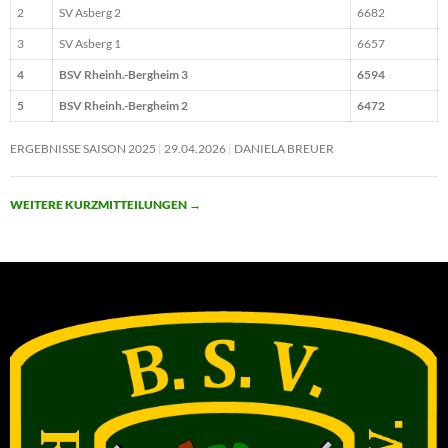
2
SV Asberg 2
6682
3
SV Asberg 1
6657
4
BSV Rheinh.-Bergheim 3
6594
5
BSV Rheinh.-Bergheim 2
6472
ERGEBNISSE SAISON 2025
29.04.2026
DANIELA BREUER
WEITERE KURZMITTEILUNGEN
→