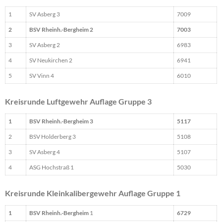
1
SV Asberg 3
7009
2
BSV Rheinh.-Bergheim 2
7003
3
SV Asberg 2
6983
4
SV Neukirchen 2
6941
5
SV Vinn 4
6010
Kreisrunde Luftgewehr Auflage Gruppe 3
1
BSV Rheinh.-Bergheim 3
5117
2
BSV Holderberg 3
5108
3
SV Asberg 4
5107
4
ASG Hochstraß 1
5030
Kreisrunde Kleinkalibergewehr Auflage Gruppe 1
1
BSV Rheinh.-Bergheim
1
6729