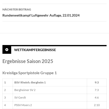
NÄCHSTER BEITRAG
Rundenwettkampf Luftgewehr Auflage, 22.01.2024
WETTKAMPFERGEBNISSE
Ergebnisse Saison 2025
Kreisliga Sportpistole Gruppe 1
1
BSV Rheinh.-Bergheim 1
9:3
2
Bergheimer SV 2
7:3
3
SV Gerdt
4:6
4
PSSV Moers 2
2:10