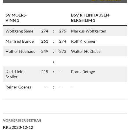
SV MOERS-
BSV RHEINHAUSEN-
VINN 1
BERGHEIM 1
Wolfgang Samel
274
:
275
Markus Wolfgarten
Manfred Bunde
261
:
274
Rolf Kroniger
Holher Neuhaus
249
:
273
Walter Heßhaus
:
Karl-Heinz
215
:
–
Frank Bethge
Schütz
Reiner Goeres
–
:
–
–
Beitragsnavigation
VORHERIGER BEITRAG
KKa 2023-12-12