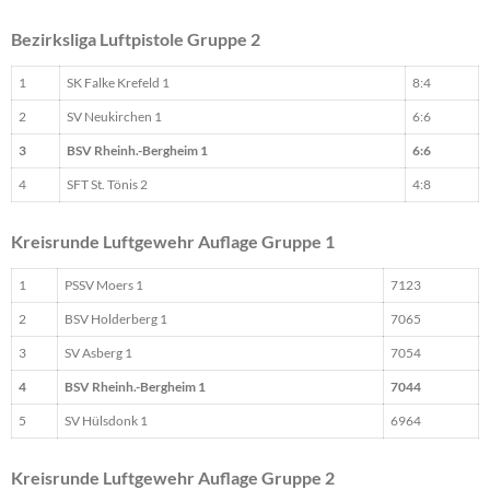
Bezirksliga Luftpistole Gruppe 2
1
SK Falke Krefeld 1
8:4
2
SV Neukirchen 1
6:6
3
BSV Rheinh.-Bergheim 1
6:6
4
SFT St. Tönis 2
4:8
Kreisrunde Luftgewehr Auflage Gruppe 1
1
PSSV Moers 1
7123
2
BSV Holderberg 1
7065
3
SV Asberg 1
7054
4
BSV Rheinh.-Bergheim 1
7044
5
SV Hülsdonk 1
6964
Kreisrunde Luftgewehr Auflage Gruppe 2